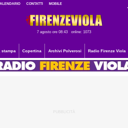
ALENDARIO
CONTATTI
MOBILE
7 agosto ore 08:43
online: 1073
 stampa
Copertina
Archivi Polverosi
Radio Firenze Viola