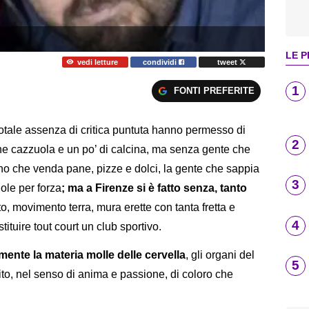
LE P
vedi letture
condividi
tweet
1
FONTI PREFERITE
 totale assenza di critica puntuta hanno permesso di
2
he cazzuola e un po’ di calcina, ma senza gente che
orno che venda pane, pizze e dolci, la gente che sappia
3
ole per forza
; ma a Firenze si è fatto senza, tanto
, movimento terra, mura erette con tanta fretta e
4
tuire tout court un club sportivo.
mente la materia molle delle cervella
, gli organi del
5
irito, nel senso di anima e passione, di coloro che