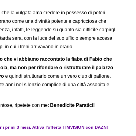
che la vulgata ama credere in possesso di poteri
dorano come una divinità potente e capricciosa che
za, infatti, le leggende su quanto sia difficile carpirgli
a tarda sera, con la luce del suo ufficio sempre accesa
in cui i treni arrivavano in orario.
o che vi abbiamo raccontato la fiaba di Fabio che
viola, ma non per rifondare o ristrutturare il palazzo
ovo
e quindi strutturarlo come un vero club di pallone,
te anni nel silenzio complice di una città assopita e
ntose, ripetete con me:
Benedicite Paratici!
er i primi 3 mesi. Attiva l'offerta TIMVISION con DAZN!