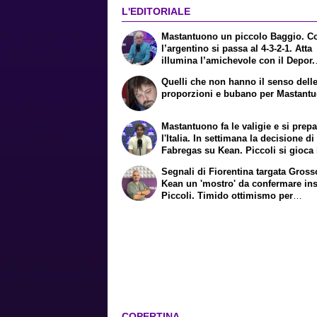
L'EDITORIALE
Mastantuono un piccolo Baggio. C
l’argentino si passa al 4-3-2-1. Atta
illumina l’amichevole con il Depor.
Servono ancora tre colpi per una V
Quelli che non hanno il senso dell
Europa League. Antognoni, un fina
proporzioni e bubano per Mastant
senza vincitori
Mastantuono fa le valigie e si prepa
l'Italia. In settimana la decisione di
Fabregas su Kean. Piccoli si gioca 
permanenza alla Fiorentina. Oggi le
Segnali di Fiorentina targata Gross
mediche di Joao Mario. Presto una
Kean un 'mostro' da confermare in
offerta del Toro per Fortini
Piccoli. Timido ottimismo per
Mastantuono. Paratici a carte cope
con le idee chiarissime
COPERTINA