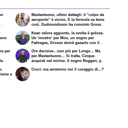
on
Mastantuono, ultimi dettagli: il "colpo da
aeroporto" è vicino. E la formula va bene
così. Gudmundsson ha convinto Grosso.
iola da
Lo "scacco matto" della Fiorentina ad
e
Kean valore aggiunto, la svolta è golosa.
le
Antognoni
uono
Un ‘mostro’ per Mou, un sogno per
Fabregas, Grosso dovrà gasarlo con il
gioco. Joao Mario e Jimenez: sfratto
ra per
Ore decisive…non più per Longo… Ma
esecutivo a Dodo. E a proposito di
per Mastantuono… Si tratta. Cinque
Mastantuono…
la
acquisti nel mirino. Il sogno Ruggeri, poi
 visite
Thorstvedt
o.
Croci: ma avremmo noi il coraggio di...?
 nuova
sieme a
rte ma