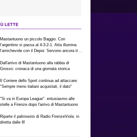
IÙ LETTE
Mastantuono un piccolo Baggio. Con
l’argentino si passa al 4-3-2-1. Atta illumina
l’amichevole con il Depor. Servono ancora tre
colpi per una Viola da Europa League.
Antognoni, un finale senza vincitori
Dall'arrivo di Mastantuono alla rabbia di
Grosso: cronaca di una giornata storica
Il Corriere dello Sport continua ad attaccare:
"Sempre meno italiani acquistati, il dato"
"Si va in Europa League": entusiasmo alle
stelle a Firenze dopo l'arrivo di Mastantuono
Riparte il palinsesto di Radio FirenzeViola: in
diretta dalle 8!