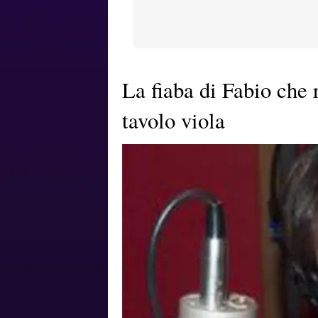
La fiaba di Fabio che r
tavolo viola