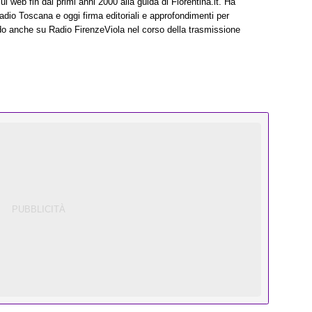
l web fin dai primi anni 2000 alla guida di Fiorentina.it. Ha
adio Toscana e oggi firma editoriali e approfondimenti per
ndo anche su Radio FirenzeViola nel corso della trasmissione