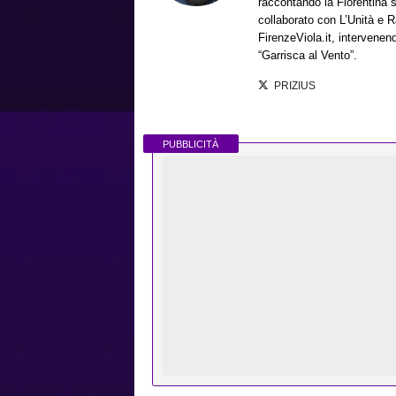
raccontando la Fiorentina su
collaborato con L’Unità e R
FirenzeViola.it, intervene
“Garrisca al Vento”.
PRIZIUS
PUBBLICITÀ