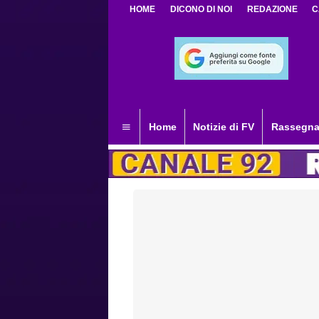
HOME
DICONO DI NOI
REDAZIONE
C
Home
Notizie di FV
Rassegna