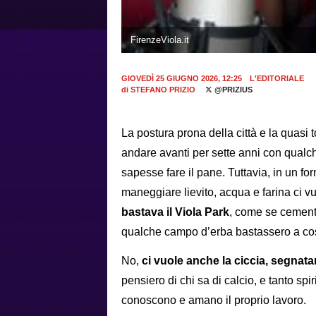
FirenzeViola.it
GIOVEDÌ 25 GIUGNO 2026, 12:25
L'EDITORIALE
di
STEFANO PRIZIO
@PRIZIUS
La postura prona della città e la quasi
andare avanti per sette anni con qualc
sapesse fare il pane. Tuttavia, in un f
maneggiare lievito, acqua e farina ci vu
bastava il Viola Park
, come se cemento
qualche campo d’erba bastassero a costi
No,
ci vuole anche la ciccia, segnata
pensiero di chi sa di calcio, e tanto sp
conoscono e amano il proprio lavoro.