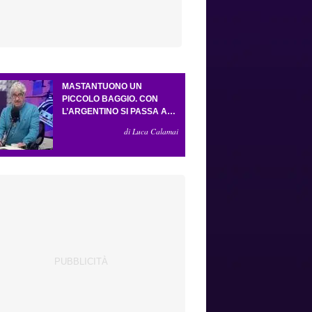
MASTANTUONO UN
PICCOLO BAGGIO. CON
L’ARGENTINO SI PASSA AL
4-3-2-1. ATTA ILLUMINA
di Luca Calamai
L’AMICHEVOLE CON IL
DEPOR. SERVONO ANCORA
TRE COLPI PER UNA VIOLA
DA EUROPA LEAGUE.
ANTOGNONI, UN FINALE
SENZA VINCITORI