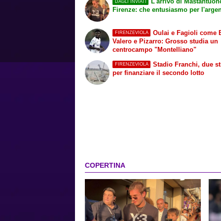
L'arrivo di Mastantuon
DAGLI INVIATI
Firenze: che entusiasmo per l'argen
Oulai e Fagioli come 
FIRENZEVIOLA
Valero e Pizarro: Grosso studia un
centrocampo "Montelliano"
Stadio Franchi, due s
FIRENZEVIOLA
per finanziare il secondo lotto
COPERTINA