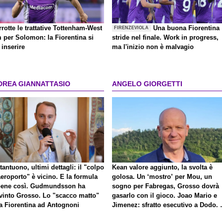
rrotte le trattative Tottenham-West
Una buona Fiorentina
FIRENZEVIOLA
 per Solomon: la Fiorentina si
stride nel finale. Work in progress,
inserire
ma l'inizio non è malvagio
DREA GIANNATTASIO
ANGELO GIORGETTI
antuono, ultimi dettagli: il "colpo
Kean valore aggiunto, la svolta è
eroporto" è vicino. E la formula
golosa. Un ‘mostro’ per Mou, un
bene così. Gudmundsson ha
sogno per Fabregas, Grosso dovrà
vinto Grosso. Lo "scacco matto"
gasarlo con il gioco. Joao Mario e
la Fiorentina ad Antognoni
Jimenez: sfratto esecutivo a Dodo. 
a proposito di Mastantuono…