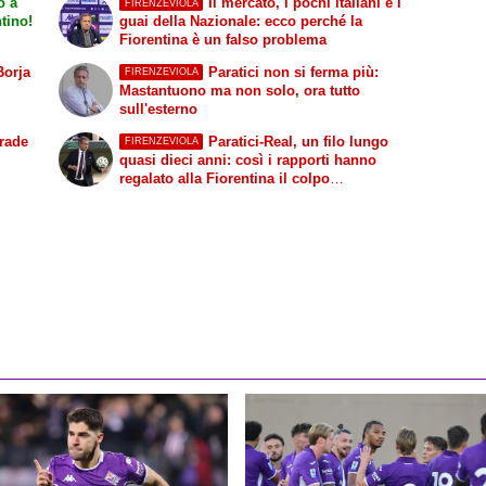
o a
Il mercato, i pochi italiani e i
FIRENZEVIOLA
tino!
guai della Nazionale: ecco perché la
Fiorentina è un falso problema
Borja
Paratici non si ferma più:
FIRENZEVIOLA
Mastantuono ma non solo, ora tutto
sull'esterno
trade
Paratici-Real, un filo lungo
FIRENZEVIOLA
quasi dieci anni: così i rapporti hanno
regalato alla Fiorentina il colpo
Mastantuono