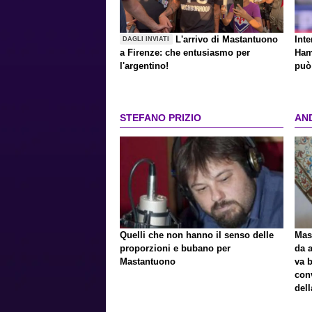
L'arrivo di Mastantuono
Inte
DAGLI INVIATI
a Firenze: che entusiasmo per
Ham
l'argentino!
può 
STEFANO PRIZIO
AN
Quelli che non hanno il senso delle
Mast
proporzioni e bubano per
da a
Mastantuono
va 
con
del