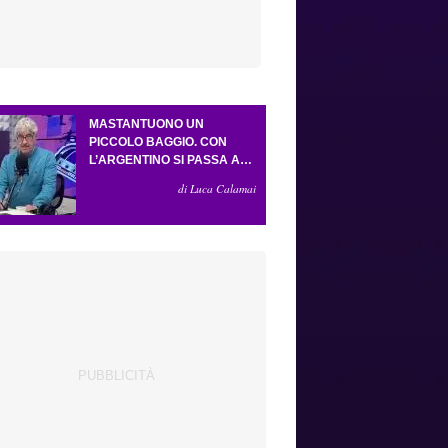
MASTANTUONO UN
PICCOLO BAGGIO. CON
L’ARGENTINO SI PASSA AL
4-3-2-1. ATTA ILLUMINA
di Luca Calamai
L’AMICHEVOLE CON IL
DEPOR. SERVONO ANCORA
TRE COLPI PER UNA VIOLA
DA EUROPA LEAGUE.
ANTOGNONI, UN FINALE
SENZA VINCITORI