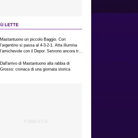
IÙ LETTE
Mastantuono un piccolo Baggio. Con
l’argentino si passa al 4-3-2-1. Atta illumina
l’amichevole con il Depor. Servono ancora tre
colpi per una Viola da Europa League.
Antognoni, un finale senza vincitori
Dall'arrivo di Mastantuono alla rabbia di
Grosso: cronaca di una giornata storica