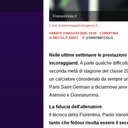
FirenzeViola.it
© foto di www.imagephotoagency.it
SABATO 9 MAGGIO 2026, 19:00
COPERTINA
di
NICCOLÒ SANTI
@SANTINICCOLO
Nelle ultime settimane le prestazion
incoraggianti.
A parte qualche difficolt
seconda metà di stagione del classe 200
un calciatore considerato da sempre un
Paris Saint Germain a diciannove anni
Asensio e Donnarumma.
La fiducia dell'allenatore.
Il tecnico della Fiorentina, Paolo Vanol
tanto che Ndour risulta essere il se