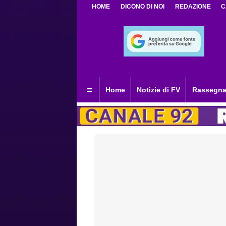
HOME
DICONO DI NOI
REDAZIONE
C
Home
Notizie di FV
Rassegna