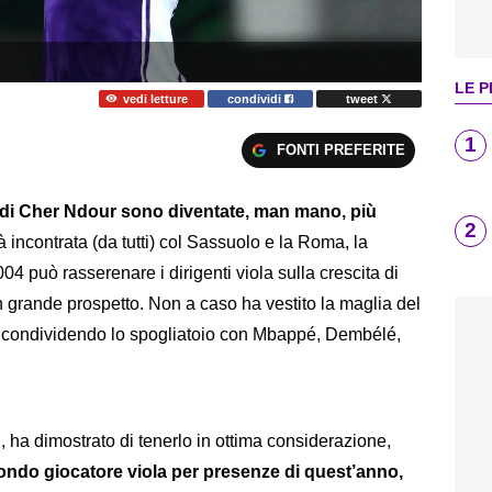
LE P
vedi letture
condividi
tweet
1
FONTI PREFERITE
i di Cher Ndour sono diventate, man mano, più
2
à incontrata (da tutti) col Sassuolo e la Roma, la
4 può rasserenare i dirigenti viola sulla crescita di
 grande prospetto. Non a caso ha vestito la maglia del
 condividendo lo spogliatoio con Mbappé, Dembélé,
i, ha dimostrato di tenerlo in ottima considerazione,
condo giocatore viola per presenze di quest’anno,