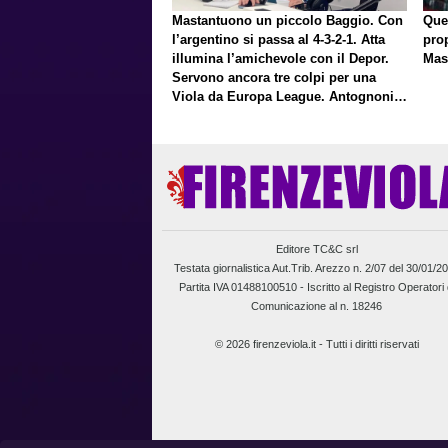
Mastantuono un piccolo Baggio. Con
Que
l’argentino si passa al 4-3-2-1. Atta
pro
illumina l’amichevole con il Depor.
Mas
Servono ancora tre colpi per una
Viola da Europa League. Antognoni,
un finale senza vincitori
Editore TC&C srl
Testata giornalistica Aut.Trib. Arezzo n. 2/07 del 30/01/2
Partita IVA 01488100510 -
Iscritto al Registro Operatori 
Comunicazione al n. 18246
© 2026 firenzeviola.it - Tutti i diritti riservati