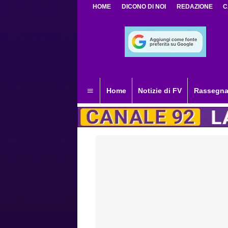
HOME
DICONO DI NOI
REDAZIONE
C
Home
Notizie di FV
Rassegna