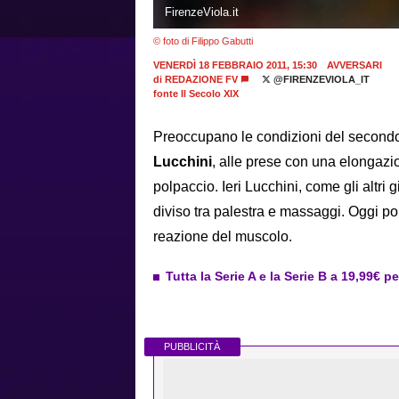
FirenzeViola.it
© foto di Filippo Gabutti
VENERDÌ 18 FEBBRAIO 2011, 15:30
AVVERSARI
di
REDAZIONE FV
@FIRENZEVIOLA_IT
fonte Il Secolo XIX
Preoccupano le condizioni del secondo 
Lucchini
, alle prese con una elongazio
polpaccio. Ieri Lucchini, come gli altri
diviso tra palestra e massaggi. Oggi p
reazione del muscolo.
Tutta la Serie A e la Serie B a 19,99€ p
PUBBLICITÀ