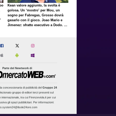
lpo
Kean valore aggiunto, la svolta è
golosa. Un ‘mostro’ per Mou, un
sogno per Fabregas, Grosso dovrà
"
gasarlo con il gioco. Joao Mario e
Jimenez: sfratto esecutivo a Dodo. E
a proposito di Mastantuono…
Parte del Newtwork di
la concessionaria di pubblicità del
Gruppo 24
lezionato gruppo di editori terzi presenti sul
 internazionale, tra cui Firenzeviola.it per cui
usiva gli spazi pubblicitari. Per informazioni:
fo.system24@ilsole24ore.com