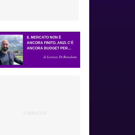
IL MERCATO NON È
ANCORA FINITO, ANZI. C'È
ANCORA BUDGET PER
FARE ALMENO UN ALTRO
di Lorenzo Di Benedetto
COLPO IMPORTANTE E
SARÀ FATTO IN ATTACCO:
SERVONO DUE ESTERNI.
PICCOLI, PELLEGRINO, LA
FIORENTINA E IL BOLOGNA:
CACCIA AL GIUSTO
INCASTRO