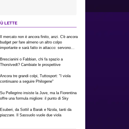
IÙ LETTE
Il mercato non è ancora finito, anzi. C'è ancora
budget per fare almeno un altro colpo
importante e sarà fatto in attacco: servono
due esterni. Piccoli, Pellegrino, la Fiorentina e
il Bologna: caccia al giusto incastro
Brescianini o Fabbian, chi fa spazio a
Thorstvedt? Cambiate le prospettive
Ancora tre grandi colpi, Tuttosport: "I viola
continuano a seguire Philogene"
Su Pellegrino insiste la Juve, ma la Fiorentina
offre una formula migliore: il punto di Sky
Esuberi, da Sottil a Barak e Nzola, tanti da
piazzare. Il Sassuolo vuole due viola