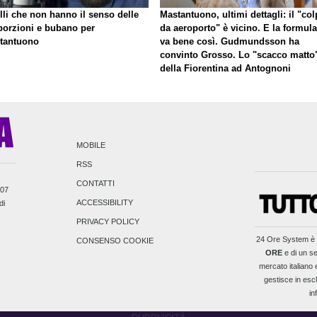
lli che non hanno il senso delle
Mastantuono, ultimi dettagli: il "co
porzioni e bubano per
da aeroporto" è vicino. E la formula
tantuono
va bene così. Gudmundsson ha
convinto Grosso. Lo "scacco matto
della Fiorentina ad Antognoni
MOBILE
RSS
CONTATTI
007
ACCESSIBILITY
di
PRIVACY POLICY
24 Ore System
è 
CONSENSO COOKIE
ORE
e di un se
mercato italiano e
gestisce in escl
in