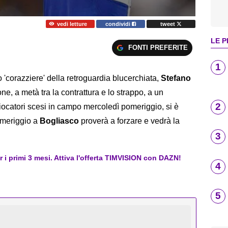
vedi letture
condividi
tweet
LE P
FONTI PREFERITE
1
'corazziere' della retroguardia blucerchiata,
Stefano
ne, a metà tra la contrattura e lo strappo, a un
2
 giocatori scesi in campo mercoledì pomeriggio, si è
omeriggio a
Bogliasco
proverà a forzare e vedrà la
3
er i primi 3 mesi. Attiva l'offerta TIMVISION con DAZN!
4
5