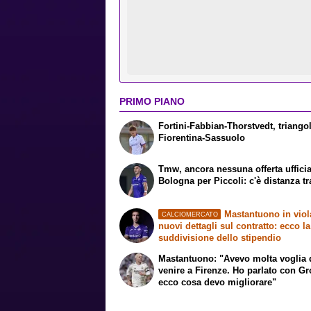
PRIMO PIANO
Fortini-Fabbian-Thorstvedt, triango
Fiorentina-Sassuolo
Tmw, ancora nessuna offerta ufficia
Bologna per Piccoli: c'è distanza tr
Mastantuono in viol
CALCIOMERCATO
nuovi dettagli sul contratto: ecco la
suddivisione dello stipendio
Mastantuono: "Avevo molta voglia 
venire a Firenze. Ho parlato con G
ecco cosa devo migliorare"