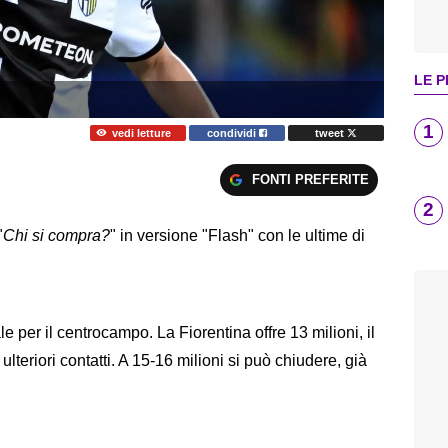
LE P
1
vedi letture
condividi
tweet
FONTI PREFERITE
2
"
Chi si compra?
" in versione "Flash" con le ultime di
 per il centrocampo. La Fiorentina offre 13 milioni, il
lteriori contatti. A 15-16 milioni si può chiudere, già