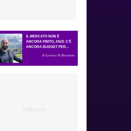
IL MERCATO NON È
ANCORA FINITO, ANZI. C'È
ANCORA BUDGET PER
FARE ALMENO UN ALTRO
di Lorenzo Di Benedetto
COLPO IMPORTANTE E
SARÀ FATTO IN ATTACCO:
SERVONO DUE ESTERNI.
PICCOLI, PELLEGRINO, LA
FIORENTINA E IL BOLOGNA:
CACCIA AL GIUSTO
INCASTRO