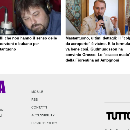
lli che non hanno il senso delle
Mastantuono, ultimi dettagli: il "co
porzioni e bubano per
da aeroporto" è vicino. E la formula
tantuono
va bene così. Gudmundsson ha
convinto Grosso. Lo "scacco matto
della Fiorentina ad Antognoni
MOBILE
RSS
CONTATTI
007
ACCESSIBILITY
di
PRIVACY POLICY