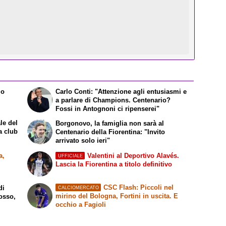
lo
Carlo Conti: "Attenzione agli entusiasmi e
a parlare di Champions. Centenario?
Fossi in Antognoni ci ripenserei"
le del
Borgonovo, la famiglia non sarà al
a club
Centenario della Fiorentina: "Invito
arrivato solo ieri"
a,
Valentini al Deportivo Alavés.
UFFICIALE
Lascia la Fiorentina a titolo definitivo
CSC Flash: Piccoli nel
di
CALCIOMERCATO
mirino del Bologna, Fortini in uscita. E
rosso,
occhio a Fagioli