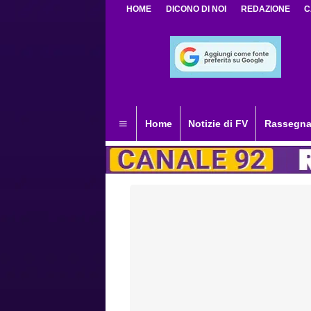
HOME
DICONO DI NOI
REDAZIONE
C
Home
Notizie di FV
Rassegna