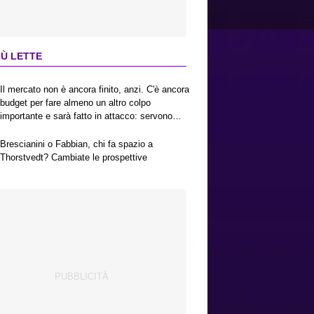
IÙ LETTE
Il mercato non è ancora finito, anzi. C'è ancora
budget per fare almeno un altro colpo
importante e sarà fatto in attacco: servono
due esterni. Piccoli, Pellegrino, la Fiorentina e
il Bologna: caccia al giusto incastro
Brescianini o Fabbian, chi fa spazio a
Thorstvedt? Cambiate le prospettive