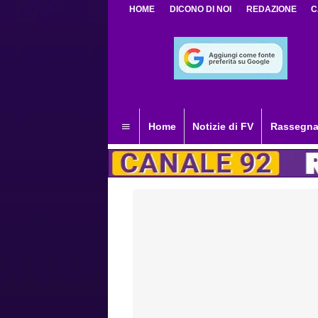
HOME
DICONO DI NOI
REDAZIONE
C
Home
Notizie di FV
Rassegna