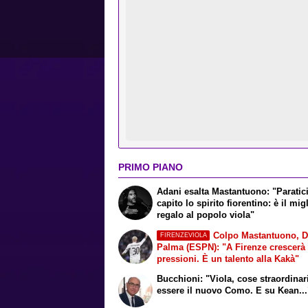
PRIMO PIANO
Adani esalta Mastantuono: "Paratic
capito lo spirito fiorentino: è il mig
regalo al popolo viola"
Colpo Mastantuono, D
FIRENZEVIOLA
Palma (ESPN): "A Firenze crescerà
pressioni. È un talento alla Kakà"
Bucchioni: "Viola, cose straordinar
essere il nuovo Como. E su Kean...