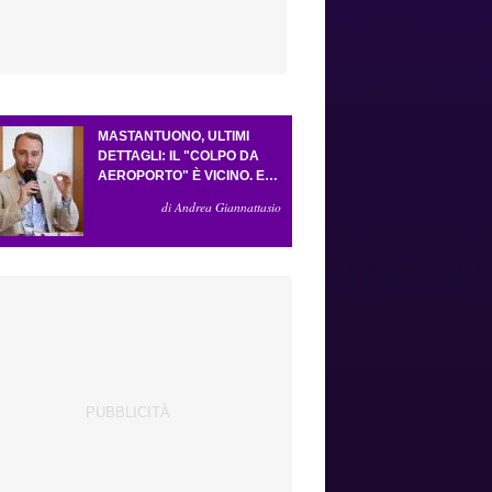
MASTANTUONO, ULTIMI
DETTAGLI: IL "COLPO DA
AEROPORTO" È VICINO. E
LA FORMULA VA BENE
di Andrea Giannattasio
COSÌ. GUDMUNDSSON HA
CONVINTO GROSSO. LO
"SCACCO MATTO" DELLA
FIORENTINA AD
ANTOGNONI