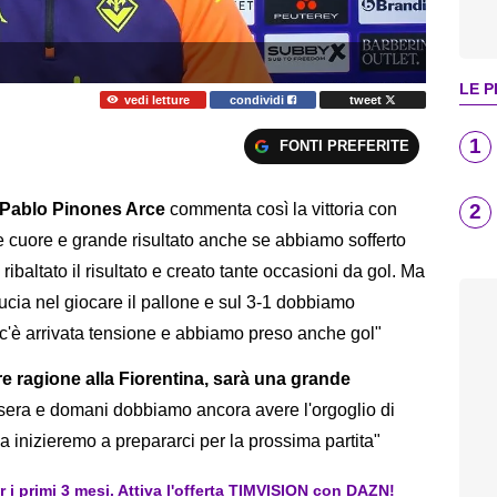
LE P
vedi letture
condividi
tweet
1
FONTI PREFERITE
2
e Pablo Pinones Arce
commenta così la vittoria con
e cuore e grande risultato anche se abbiamo sofferto
ribaltato il risultato e creato tante occasioni da gol. Ma
cia nel giocare il pallone e sul 3-1 dobbiamo
he c'è arrivata tensione e abbiamo preso anche gol"
are ragione alla Fiorentina, sarà una grande
sera e domani dobbiamo ancora avere l'orgoglio di
a inizieremo a prepararci per la prossima partita"
er i primi 3 mesi. Attiva l'offerta TIMVISION con DAZN!