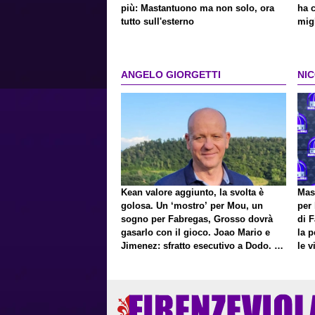
più: Mastantuono ma non solo, ora
ha c
tutto sull'esterno
migl
ANGELO GIORGETTI
NI
Kean valore aggiunto, la svolta è
Mast
golosa. Un ‘mostro’ per Mou, un
per 
sogno per Fabregas, Grosso dovrà
di F
gasarlo con il gioco. Joao Mario e
la 
Jimenez: sfratto esecutivo a Dodo. E
le v
a proposito di Mastantuono…
Pres
Fort