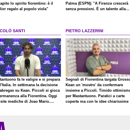
apito lo spirito fiorentino: è il
Palma (ESPN): "A Firenze crescerà
ior regalo al popolo viola"
senza pressioni. È un talento alla
Kakà"
CCOLÒ SANTI
PIETRO LAZZERINI
antuono fa le valigie e si prepara
Segnali di Fiorentina targata Gross
l'Italia. In settimana la decisione
Kean un 'mostro' da confermare
abregas su Kean. Piccoli si gioca
insieme a Piccoli. Timido ottimism
permanenza alla Fiorentina. Oggi
per Mastantuono. Paratici a carte
isite mediche di Joao Mario.
coperte ma con le idee chiarissime
to una nuova offerta del Toro per
ini