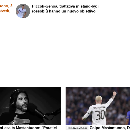
uono, è
Piccoli-Genoa, trattativa in stand-by: i
stvedt,
rossoblù hanno un nuovo obiettivo
ni esalta Mastantuono: "Paratici
Colpo Mastantuono, D
FIRENZEVIOLA