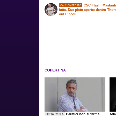
CSC Flash: Mastant
CALCIOMERCATO
fatta. Due piste aperte: dentro Thor
out Piccoli
COPERTINA
Paratici non si ferma
Ada
FIRENZEVIOLA