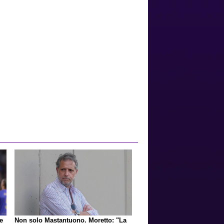
e
Non solo Mastantuono. Moretto: "La