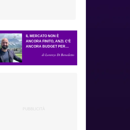
IL MERCATO NON È
ANCORA FINITO, ANZI. C'È
ANCORA BUDGET PER
FARE ALMENO UN ALTRO
di Lorenzo Di Benedetto
COLPO IMPORTANTE E
SARÀ FATTO IN ATTACCO:
SERVONO DUE ESTERNI.
PICCOLI, PELLEGRINO, LA
FIORENTINA E IL BOLOGNA:
CACCIA AL GIUSTO
INCASTRO