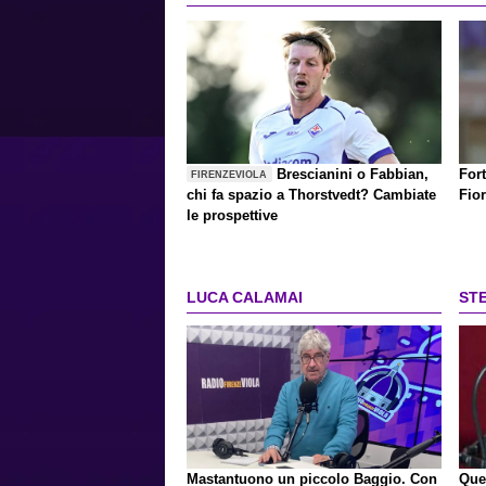
Brescianini o Fabbian,
Fort
FIRENZEVIOLA
chi fa spazio a Thorstvedt? Cambiate
Fio
le prospettive
LUCA CALAMAI
ST
Mastantuono un piccolo Baggio. Con
Que