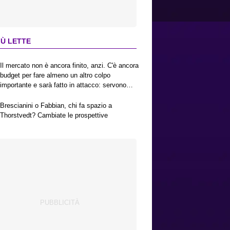
IÙ LETTE
Il mercato non è ancora finito, anzi. C'è ancora
budget per fare almeno un altro colpo
importante e sarà fatto in attacco: servono
due esterni. Piccoli, Pellegrino, la Fiorentina e
il Bologna: caccia al giusto incastro
Brescianini o Fabbian, chi fa spazio a
Thorstvedt? Cambiate le prospettive