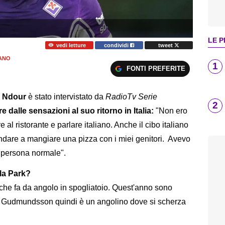
LE P
vedi letture
condividi
tweet
IANO
1
FONTI PREFERITE
r Ndour
è stato intervistato da
RadioTv Serie
2
e dalle sensazioni al suo ritorno in Italia:
"Non ero
e al ristorante e parlare italiano. Anche il cibo italiano
dare a mangiare una pizza con i miei genitori. Avevo
 persona normale".
ola Park?
o che fa da angolo in spogliatoio. Quest'anno sono
 Gudmundsson quindi è un angolino dove si scherza