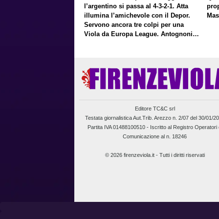
l’argentino si passa al 4-3-2-1. Atta
pro
illumina l’amichevole con il Depor.
Mas
Servono ancora tre colpi per una
Viola da Europa League. Antognoni,
un finale senza vincitori
Editore TC&C srl
Testata giornalistica Aut.Trib. Arezzo n. 2/07 del 30/01/2
Partita IVA 01488100510 -
Iscritto al Registro Operatori 
Comunicazione al n. 18246
© 2026 firenzeviola.it - Tutti i diritti riservati