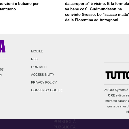
porzioni e bubano per
da aeroporto" è vicino. E la formula
tantuono
va bene così. Gudmundsson ha
convinto Grosso. Lo "scacco matto
della Fiorentina ad Antognoni
MOBILE
RSS
CONTATTI
007
ACCESSIBILITY
di
PRIVACY POLICY
24 Ore System
è 
CONSENSO COOKIE
ORE
e di un se
mercato italiano e
gestisce in escl
in