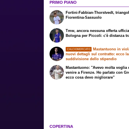
PRIMO PIANO
Fortini-Fabbian-Thorstvedt, triango
Fiorentina-Sassuolo
Tmw, ancora nessuna offerta ufficia
Bologna per Piccoli: c'è distanza tr
Mastantuono in viol
CALCIOMERCATO
nuovi dettagli sul contratto: ecco la
suddivisione dello stipendio
Mastantuono: "Avevo molta voglia 
venire a Firenze. Ho parlato con G
ecco cosa devo migliorare"
COPERTINA