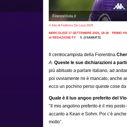
FirenzeViola.it
© foto di Federico De Luca 2025
MERCOLEDÌ 17 SETTEMBRE 2025, 18:36
PRIMO P
di
REDAZIONE FV
@SAMUF31
Il centrocampista della Fiorentina
Che
A.
Queste le sue dichiarazioni a partir
più abituato a parlare italiano, ad andar
poi ovviamente mi è mancato, anche an
ecco un pochino perso queste cose da
Quale è il tuo angoo preferito del Vi
"Il mio angolino preferito è il mio post
accanto a Kean e Sohm. Poi c'è anche
molto".