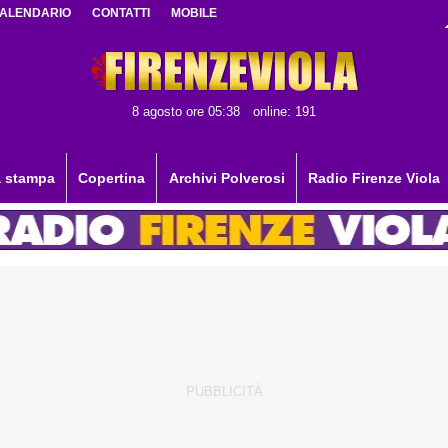
ALENDARIO
CONTATTI
MOBILE
8 agosto ore 05:38
online: 191
 stampa
Copertina
Archivi Polverosi
Radio Firenze Viola