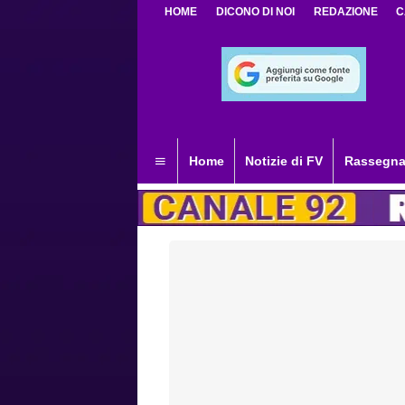
HOME
DICONO DI NOI
REDAZIONE
C
Home
Notizie di FV
Rassegna