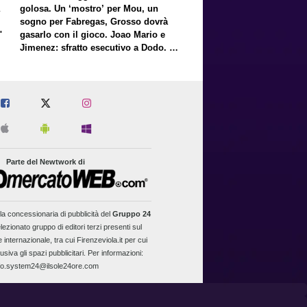
golosa. Un ‘mostro’ per Mou, un
sogno per Fabregas, Grosso dovrà
"
gasarlo con il gioco. Joao Mario e
Jimenez: sfratto esecutivo a Dodo. E
a proposito di Mastantuono…
Parte del Newtwork di
la concessionaria di pubblicità del
Gruppo 24
lezionato gruppo di editori terzi presenti sul
 internazionale, tra cui Firenzeviola.it per cui
usiva gli spazi pubblicitari. Per informazioni:
fo.system24@ilsole24ore.com