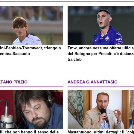
ini-Fabbian-Thorstvedt, triangolo
Tmw, ancora nessuna offerta ufficia
rentina-Sassuolo
del Bologna per Piccoli: c'è distanz
tra club
EFANO PRIZIO
ANDREA GIANNATTASIO
lli che non hanno il senso delle
Mastantuono, ultimi dettagli: il "co