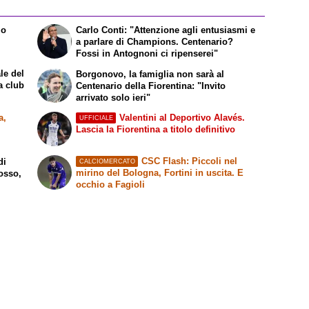
lo
Carlo Conti: "Attenzione agli entusiasmi e
a parlare di Champions. Centenario?
Fossi in Antognoni ci ripenserei"
le del
Borgonovo, la famiglia non sarà al
a club
Centenario della Fiorentina: "Invito
arrivato solo ieri"
a,
Valentini al Deportivo Alavés.
UFFICIALE
Lascia la Fiorentina a titolo definitivo
CSC Flash: Piccoli nel
di
CALCIOMERCATO
mirino del Bologna, Fortini in uscita. E
rosso,
occhio a Fagioli