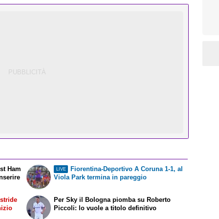
West Ham
Fiorentina-Deportivo A Coruna 1-1, al
LIVE
nserire
Viola Park termina in pareggio
stride
Per Sky il Bologna piomba su Roberto
nizio
Piccoli: lo vuole a titolo definitivo