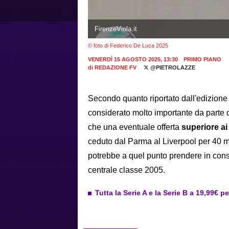
FirenzeViola.it
© foto di Federico De Luca 2025
VENERDÌ 15 AGOSTO 2025, 13:30
PRIMO PIANO
di
REDAZIONE FV
@PIETROLAZZE
Secondo quanto riportato dall'edizione
considerato molto importante da parte 
che una eventuale offerta
superiore ai
ceduto dal Parma al Liverpool per 40 m
potrebbe a quel punto prendere in cons
centrale classe 2005.
Tutta la Serie A e la Serie B a 19,99€ p