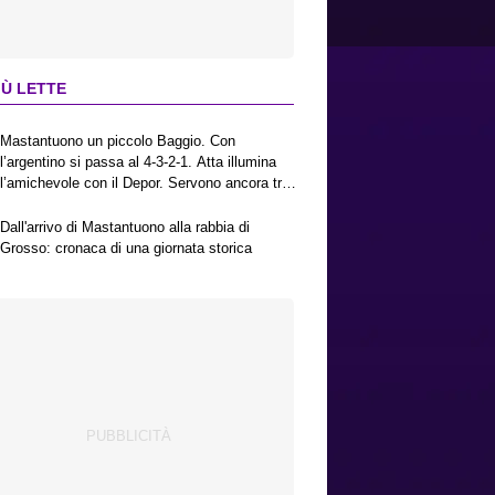
IÙ LETTE
Mastantuono un piccolo Baggio. Con
l’argentino si passa al 4-3-2-1. Atta illumina
l’amichevole con il Depor. Servono ancora tre
colpi per una Viola da Europa League.
Antognoni, un finale senza vincitori
Dall'arrivo di Mastantuono alla rabbia di
Grosso: cronaca di una giornata storica