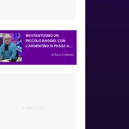
MASTANTUONO UN
PICCOLO BAGGIO. CON
L’ARGENTINO SI PASSA AL
4-3-2-1. ATTA ILLUMINA
di Luca Calamai
L’AMICHEVOLE CON IL
DEPOR. SERVONO ANCORA
TRE COLPI PER UNA VIOLA
DA EUROPA LEAGUE.
ANTOGNONI, UN FINALE
SENZA VINCITORI