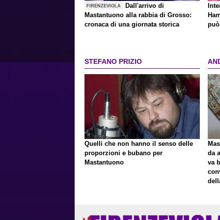
Dall'arrivo di
Inte
FIRENZEVIOLA
Mastantuono alla rabbia di Grosso:
Ham
cronaca di una giornata storica
può 
STEFANO PRIZIO
AN
Quelli che non hanno il senso delle
Mast
proporzioni e bubano per
da a
Mastantuono
va 
con
del