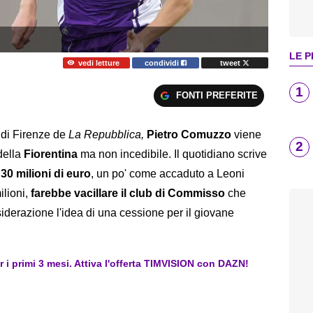
LE P
vedi letture
condividi
tweet
1
FONTI PREFERITE
 di Firenze de
La Repubblica,
Pietro Comuzzo
viene
2
della
Fiorentina
ma non incedibile. Il quotidiano scrive
 30 milioni di euro
, un po' come accaduto a Leoni
ilioni,
farebbe vacillare il club di Commisso
che
iderazione l'idea di una cessione per il giovane
er i primi 3 mesi. Attiva l'offerta TIMVISION con DAZN!