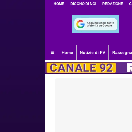
HOME
DICONO DI NOI
REDAZIONE
C
Home
Notizie di FV
Rassegna