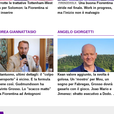
rrotte le trattative Tottenham-West
Una buona Fiorentina
FIRENZEVIOLA
 per Solomon: la Fiorentina si
stride nel finale. Work in progress,
inserire
ma l'inizio non è malvagio
DREA GIANNATTASIO
ANGELO GIORGETTI
antuono, ultimi dettagli: il "colpo
Kean valore aggiunto, la svolta è
eroporto" è vicino. E la formula
golosa. Un ‘mostro’ per Mou, un
bene così. Gudmundsson ha
sogno per Fabregas, Grosso dovrà
vinto Grosso. Lo "scacco matto"
gasarlo con il gioco. Joao Mario e
la Fiorentina ad Antognoni
Jimenez: sfratto esecutivo a Dodo. 
a proposito di Mastantuono…