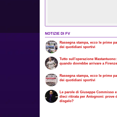
NOTIZIE DI FV
Rassegna stampa, ecco le prime p
dei quotidiani sportivi
Tutto sull'operazione Mastantuono:
quando dovrebbe arrivare a Firenz
Rassegna stampa, ecco le prime p
dei quotidiani sportivi
Le parole di Giuseppe Commisso e
dieci ritirata per Antognoni: prove 
disgelo?