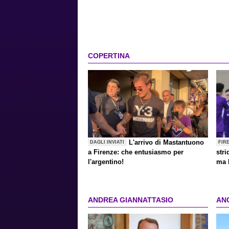
COPERTINA
L'arrivo di Mastantuono
DAGLI INVIATI
FIR
a Firenze: che entusiasmo per
stri
l'argentino!
ma 
ANDREA GIANNATTASIO
AN