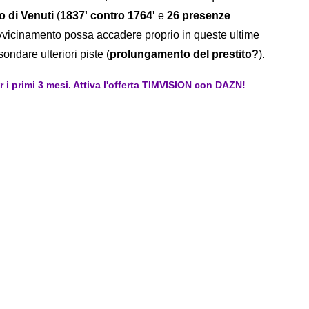
 di Venuti
(
1837' contro 1764'
e
26 presenze
iavvicinamento possa accadere proprio in queste ultime
ondare ulteriori piste (
prolungamento del prestito?
).
er i primi 3 mesi. Attiva l'offerta TIMVISION con DAZN!