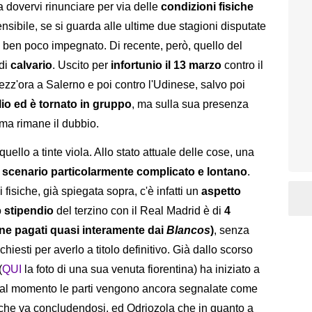
 a dovervi rinunciare per via delle
condizioni fisiche
ibile, se si guarda alle ultime due stagioni disputate
o ben poco impegnato. Di recente, però, quello del
 di
calvario
. Uscito per
infortunio il 13 marzo
contro il
zz'ora a Salerno e poi contro l'Udinese, salvo poi
io ed è tornato in gruppo
, ma sulla sua presenza
oma rimane il dubbio.
uello a tinte viola. Allo stato attuale delle cose, una
 scenario particolarmente complicato e lontano
.
 fisiche, già spiegata sopra, c'è infatti un
aspetto
o
stipendio
del terzino con il Real Madrid è di
4
ione pagati quasi interamente dai
Blancos
)
, senza
ichiesti per averlo a titolo definitivo. Già dallo scorso
(
QUI
la foto di una sua venuta fiorentina) ha iniziato a
 ma al momento le parti vengono ancora segnalate come
e che va concludendosi, ed Odriozola che in quanto a