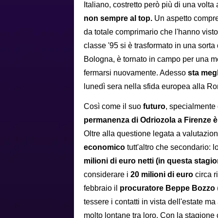
Italiano, costretto però più di una volta
non sempre al top.
Un aspetto comprens
da totale comprimario che l'hanno vist
classe '95 si è trasformato in una sorta
Bologna, è tornato in campo per una me
fermarsi nuovamente. Adesso
sta megl
lunedì sera nella sfida europea alla R
Così come il suo
futuro
, specialmente q
permanenza di Odriozola a Firenze è
Oltre alla questione legata a valutazioni
economico
tutt'altro che secondario: l
milioni di euro netti (in questa stag
considerare i
20 milioni di euro
circa r
febbraio il
procuratore Beppe Bozzo
tessere i contatti in vista dell'estate
molto lontane tra loro. Con la stagion