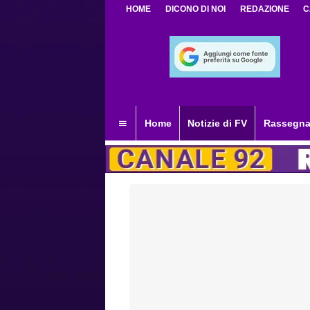
HOME
DICONO DI NOI
REDAZIONE
C
Home
Notizie di FV
Rassegna