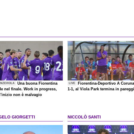
Una buona Fiorentina
Fiorentina-Deportivo A Corun
ENZEVIOLA
LIVE
de nel finale. Work in progress,
1-1, al Viola Park termina in paregg
l'inizio non è malvagio
GELO GIORGETTI
NICCOLÒ SANTI