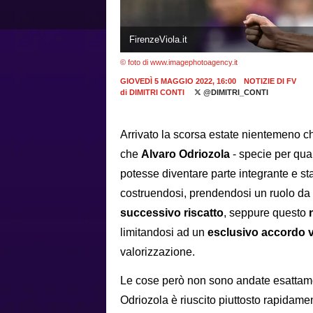
FirenzeViola.it
© foto di www.imagephotoagency.it
GIOVEDÌ 5 MAGGIO 2022, 16:00
NOTIZIE DI FV
di
DIMITRI CONTI
@DIMITRI_CONTI
Arrivato la scorsa estate nientemeno c
che
Alvaro Odriozola
- specie per qua
potesse diventare parte integrante e st
costruendosi, prendendosi un ruolo da 
successivo riscatto
, seppure questo
limitandosi ad un
esclusivo accordo v
valorizzazione.
Le cose però non sono andate esattamen
Odriozola è riuscito piuttosto rapidamen