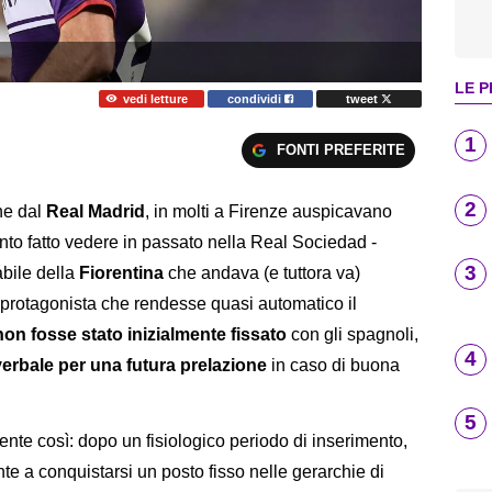
LE P
vedi letture
condividi
tweet
1
FONTI PREFERITE
2
he dal
Real Madrid
, in molti a Firenze auspicavano
nto fatto vedere in passato nella Real Sociedad -
3
abile della
Fiorentina
che andava (e tuttora va)
protagonista che rendesse quasi automatico il
non fosse stato inizialmente fissato
con gli spagnoli,
4
erbale per una futura prelazione
in caso di buona
5
te così: dopo un fisiologico periodo di inserimento,
te a conquistarsi un posto fisso nelle gerarchie di