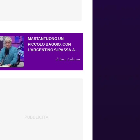
MASTANTUONO UN
PICCOLO BAGGIO. CON
L’ARGENTINO SI PASSA AL
4-3-2-1. ATTA ILLUMINA
di Luca Calamai
L’AMICHEVOLE CON IL
DEPOR. SERVONO ANCORA
TRE COLPI PER UNA VIOLA
DA EUROPA LEAGUE.
ANTOGNONI, UN FINALE
SENZA VINCITORI