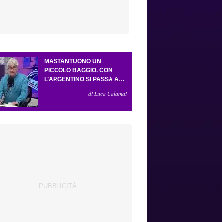
MASTANTUONO UN
PICCOLO BAGGIO. CON
L’ARGENTINO SI PASSA AL
4-3-2-1. ATTA ILLUMINA
di Luca Calamai
L’AMICHEVOLE CON IL
DEPOR. SERVONO ANCORA
TRE COLPI PER UNA VIOLA
DA EUROPA LEAGUE.
ANTOGNONI, UN FINALE
SENZA VINCITORI