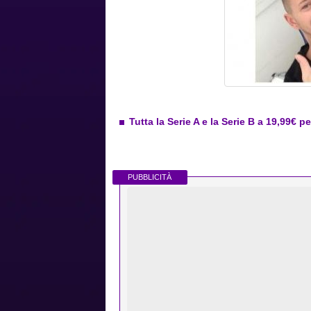
Tutta la Serie A e la Serie B a 19,99€ p
PUBBLICITÀ