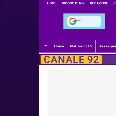
HOME
DICONO DI NOI
REDAZIONE
C
Home
Notizie di FV
Rassegna