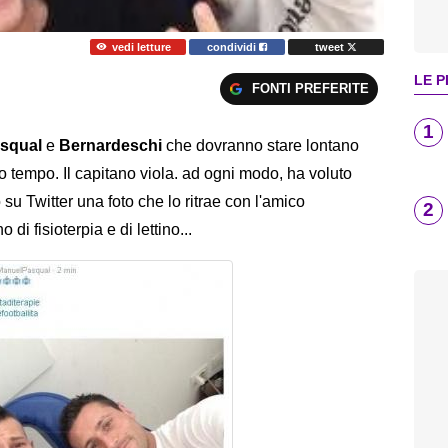
vedi letture
condividi
tweet
LE P
FONTI PREFERITE
1
squal
e
Bernardeschi
che dovranno stare lontano
 tempo. Il capitano viola. ad ogni modo, ha voluto
u Twitter una foto che lo ritrae con l'amico
2
i fisioterpia e di lettino...