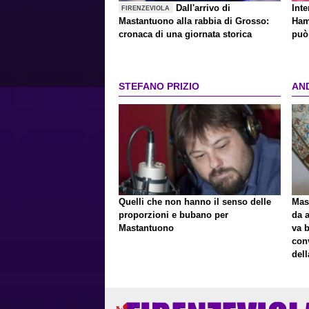
Dall'arrivo di
Inte
FIRENZEVIOLA
Mastantuono alla rabbia di Grosso:
Ham
cronaca di una giornata storica
può 
STEFANO PRIZIO
AN
Quelli che non hanno il senso delle
Mast
proporzioni e bubano per
da a
Mastantuono
va 
con
del