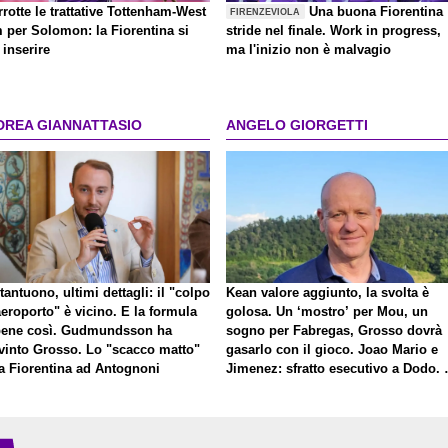
rrotte le trattative Tottenham-West
Una buona Fiorentina
FIRENZEVIOLA
 per Solomon: la Fiorentina si
stride nel finale. Work in progress,
inserire
ma l'inizio non è malvagio
DREA GIANNATTASIO
ANGELO GIORGETTI
antuono, ultimi dettagli: il "colpo
Kean valore aggiunto, la svolta è
eroporto" è vicino. E la formula
golosa. Un ‘mostro’ per Mou, un
bene così. Gudmundsson ha
sogno per Fabregas, Grosso dovrà
vinto Grosso. Lo "scacco matto"
gasarlo con il gioco. Joao Mario e
la Fiorentina ad Antognoni
Jimenez: sfratto esecutivo a Dodo. 
a proposito di Mastantuono…