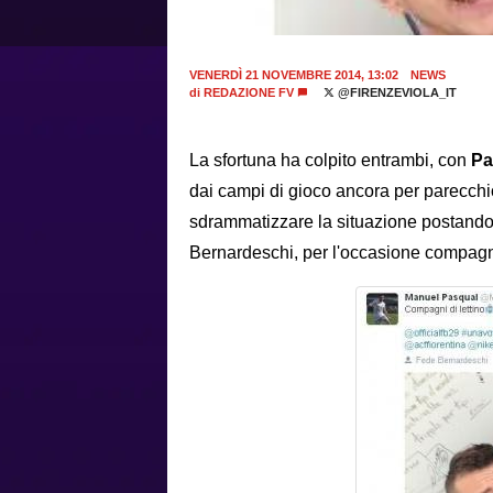
VENERDÌ 21 NOVEMBRE 2014, 13:02
NEWS
di
REDAZIONE FV
@FIRENZEVIOLA_IT
La sfortuna ha colpito entrambi, con
Pa
dai campi di gioco ancora per parecchio
sdrammatizzare la situazione postando s
Bernardeschi, per l'occasione compagno d