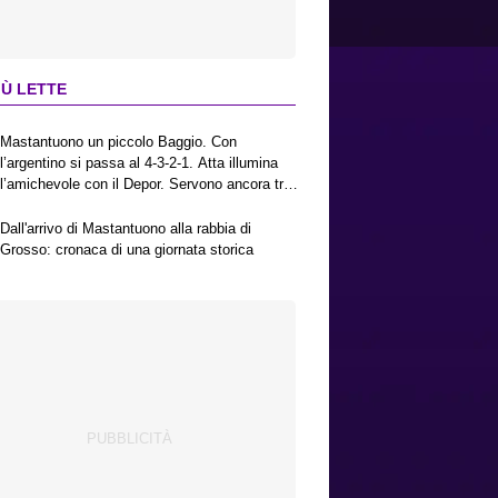
IÙ LETTE
Mastantuono un piccolo Baggio. Con
l’argentino si passa al 4-3-2-1. Atta illumina
l’amichevole con il Depor. Servono ancora tre
colpi per una Viola da Europa League.
Antognoni, un finale senza vincitori
Dall'arrivo di Mastantuono alla rabbia di
Grosso: cronaca di una giornata storica