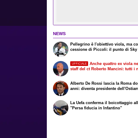
NEWS
Pellegrino è l'obiettivo viola, ma co
cessione di Piccoli: il punto di Sky
Anche quattro ex viola ne
UFFICIALE
staff del ct Roberto Mancini: tutti i
Alberto De Rossi lascia la Roma d
anni: diventa presidente dell'Ostia
La Uefa conferma il boicottaggio all
"Persa fiducia in Infantino"