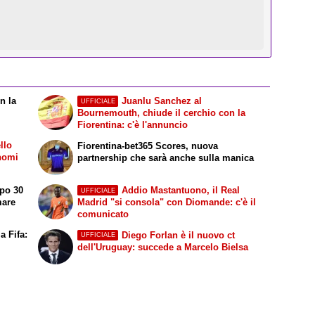
n la
Juanlu Sanchez al
UFFICIALE
Bournemouth, chiude il cerchio con la
Fiorentina: c'è l'annuncio
llo
Fiorentina-bet365 Scores, nuova
 nomi
partnership che sarà anche sulla manica
opo 30
Addio Mastantuono, il Real
UFFICIALE
mare
Madrid "si consola" con Diomande: c'è il
comunicato
a Fifa:
Diego Forlan è il nuovo ct
UFFICIALE
dell'Uruguay: succede a Marcelo Bielsa