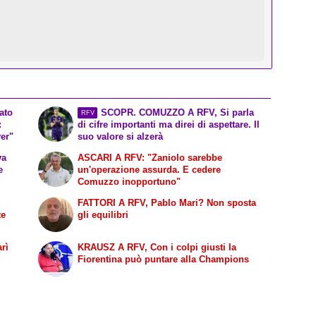
ato
SCOPR. COMUZZO A RFV, Si parla
RFV
:
di cifre importanti ma direi di aspettare. Il
yer"
suo valore si alzerà
va
ASCARI A RFV: "Zaniolo sarebbe
e
un'operazione assurda. E cedere
Comuzzo inopportuno"
FATTORI A RFV, Pablo Mari? Non sposta
te
gli equilibri
rì
KRAUSZ A RFV, Con i colpi giusti la
Fiorentina può puntare alla Champions