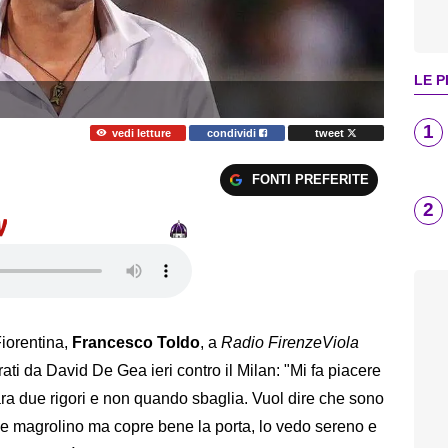
LE P
1
vedi letture
condividi
tweet
FONTI PREFERITE
2
Fiorentina,
Francesco Toldo
, a
Radio FirenzeViola
ati da David De Gea ieri contro il Milan: "Mi fa piacere
a due rigori e non quando sbaglia. Vuol dire che sono
o e magrolino ma copre bene la porta, lo vedo sereno e