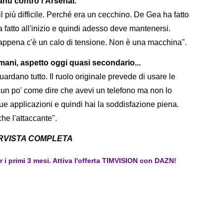
anu contro l'Arsenal.
il più difficile. Perché era un cecchino. De Gea ha fatto
 fatto all'inizio e quindi adesso deve mantenersi.
 appena c'è un calo di tensione. Non è una macchina".
 mani, aspetto oggi quasi secondario...
rdano tutto. Il ruolo originale prevede di usare le
 un po' come dire che avevi un telefono ma non lo
sue applicazioni e quindi hai la soddisfazione piena.
che l'attaccante".
ERVISTA COMPLETA
er i primi 3 mesi. Attiva l'offerta TIMVISION con DAZN!