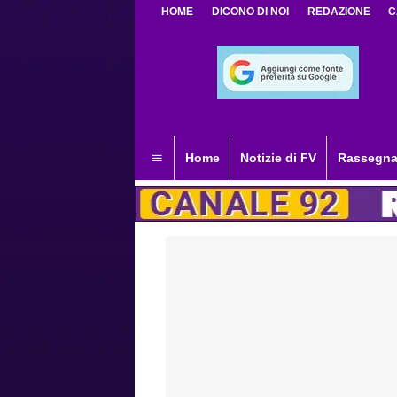
HOME
DICONO DI NOI
REDAZIONE
C
Home
Notizie di FV
Rassegna