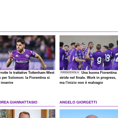
rrotte le trattative Tottenham-West
Una buona Fiorentina
FIRENZEVIOLA
 per Solomon: la Fiorentina si
stride nel finale. Work in progress,
inserire
ma l'inizio non è malvagio
DREA GIANNATTASIO
ANGELO GIORGETTI