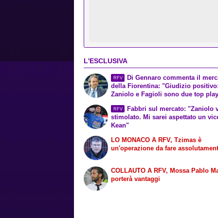
L'ESCLUSIVA
Di Gennaro commenta il merc
RFV
della Fiorentina: "Giudizio positivo
Zaniolo e Fagioli sono due top pla
Fabbri sul mercato: "Zaniolo 
RFV
stimolato. Mi sarei aspettato un vic
Kean"
LO MONACO A RFV, Tzimas è
un'operazione da fare assolutamen
COLLAUTO A RFV, Mossa Pablo Ma
porterà vantaggi