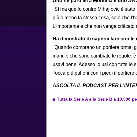
Uno ne parò lei a Montella e uno a K
"Sì ma quello contro Mihajlovic è stato 
più o meno la stessa cosa, solo che l'ha
L'importante è che non venga criticato
Ha dimostrato di saperci fare con le
"Quando comprano un portiere ormai gua
mani, è che sono cambiate le regole: è
usavi bene. Adesso lo usi con tutte le 
Tocca più palloni con i piedi il portiere 
ASCOLTA IL PODCAST PER L'INT
Tutta la Serie A e la Serie B a 19,99€ p