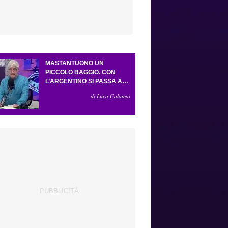
MASTANTUONO UN
PICCOLO BAGGIO. CON
L’ARGENTINO SI PASSA AL
4-3-2-1. ATTA ILLUMINA
di Luca Calamai
L’AMICHEVOLE CON IL
DEPOR. SERVONO ANCORA
TRE COLPI PER UNA VIOLA
DA EUROPA LEAGUE.
ANTOGNONI, UN FINALE
SENZA VINCITORI