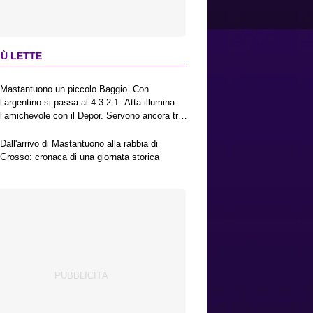
IÙ LETTE
Mastantuono un piccolo Baggio. Con
l’argentino si passa al 4-3-2-1. Atta illumina
l’amichevole con il Depor. Servono ancora tre
colpi per una Viola da Europa League.
Antognoni, un finale senza vincitori
Dall'arrivo di Mastantuono alla rabbia di
Grosso: cronaca di una giornata storica