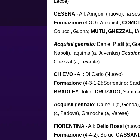
Lecce)
CESENA
- All: Arrigoni (nuovo), ha so
Formazione
(4-3-3): Antonioli;
COMOT
Colucci, Guana
; MUTU, GHEZZAL, I
Acquisti gennaio:
Daniel Pudil (c, Gr
Napoli), Iaquinta (a, Juventus)
Cession
Ghezzal (a, Levante)
CHIEVO
- All: Di Carlo (Nuovo)
Formazione
(4-3-1-2):Sorrentino
;
Sard
BRADLEY,
Jokic,
CRUZADO;
Samma
Acquisti gennaio:
Dainelli (d, Genoa),
(c, Padova), Granoche (a, Varese)
FIORENTINA
- All:
Delio Rossi
(nuovo)
Formazione
(4-4-2): Boruc;
CASSANI