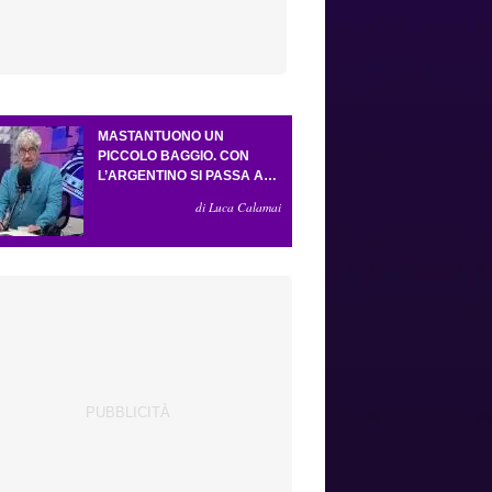
MASTANTUONO UN
PICCOLO BAGGIO. CON
L’ARGENTINO SI PASSA AL
4-3-2-1. ATTA ILLUMINA
di Luca Calamai
L’AMICHEVOLE CON IL
DEPOR. SERVONO ANCORA
TRE COLPI PER UNA VIOLA
DA EUROPA LEAGUE.
ANTOGNONI, UN FINALE
SENZA VINCITORI