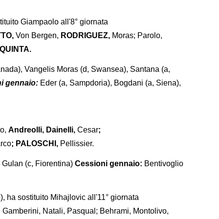
stituito Giampaolo all'8° giornata
TO,
Von Bergen,
RODRIGUEZ,
Moras; Parolo,
AQUINTA.
anada), Vangelis Moras (d, Swansea), Santana (a,
i gennaio:
Eder (a, Sampdoria), Bogdani (a, Siena),
o,
Andreolli, Dainelli,
Cesar
;
rco
; PALOSCHI,
Pellissier.
 Gulan (c, Fiorentina)
Cessioni gennaio:
Bentivoglio
, ha sostituito Mihajlovic all'11° giornata
, Gamberini, Natali, Pasqual; Behrami, Montolivo,