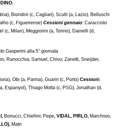
DINO.
ina), Biondini (c, Cagliari), Sculli (a, Lazio), Belluschi
valho (c, Figueirense)
Cessioni gennaio
: Caracciolo
 (c, Milan), Meggiorini (a, Torino), Dainelli (d,
uito Gasperini alla 5° giornata
con, Ranocchia, Samuel, Chivu; Zanetti, Sneijder,
ia), Obi (a, Parma), Guarin (c, Porto)
Cessioni
(a, Espanyol), Thiago Motta (c, PSG), Jonathan (d,
I,
Bonucci, Chiellini;
Pepe
, VIDAL, PIRLO,
Marchisio,
LO),
Matri