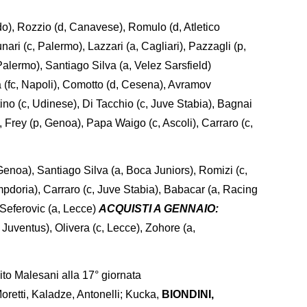
o), Rozzio (d, Canavese), Romulo (d, Atletico
ari (c, Palermo), Lazzari (a, Cagliari), Pazzagli (p,
Palermo), Santiago Silva (a, Velez Sarsfield)
 (fc, Napoli), Comotto (d, Cesena), Avramov
ino (c, Udinese), Di Tacchio (c, Juve Stabia), Bagnai
, Frey (p, Genoa), Papa Waigo (c, Ascoli), Carraro (c,
Genoa), Santiago Silva (a, Boca Juniors), Romizi (c,
mpdoria), Carraro (c, Juve Stabia), Babacar (a, Racing
 Seferovic (a, Lecce)
ACQUISTI A GENNAIO:
Juventus), Olivera (c, Lecce), Zohore (a,
uito Malesani alla 17° giornata
Moretti, Kaladze, Antonelli; Kucka,
BIONDINI,