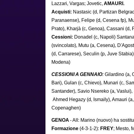
Lazzari, Vargas; Jovetic,
AMAURI.
Acquisti:
Nastasic (d, Partizan Belgrad
Paranaense), Felipe (d, Cesena fp), Mun
Prato), Kharjà (c, Genoa), Cassani (d, 
Cessioni:
Donadel (c, Napoli) Santana
(svincolato), Mutu (a, Cesena), D'Agost
(d, Carrarese), Seculin (p, Juve Stabia)
Modena)
CESSIONI A GENNAIO
:
Gilardino (a, 
Bari), Gulan (c, Chievo), Munari (c, Sa
Santander), Savio Nsereko (a, Vaslui),
Ahmed Hegazy (d, Ismaily), Amauri (a, 
Copenaghen)
GENOA
- All: Marino (nuovo) ha sostit
Formazione
(4-3-1-2):
FREY
; Mesto, 