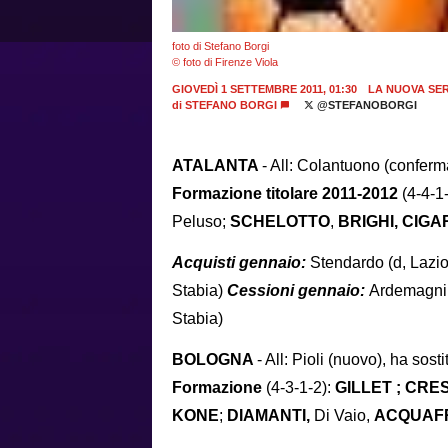
foto di Stefano Borgi
© foto di Firenze Viola
GIOVEDÌ 1 SETTEMBRE 2011, 01:30
LA NUOVA SERI
di
STEFANO BORGI
@STEFANOBORGI
ATALANTA
- All: Colantuono (conferm
Formazione titolare 2011-2012
(4-4-1
Peluso;
SCHELOTTO
,
BRIGHI, CIGA
Acquisti gennaio:
Stendardo (d, Lazio
Stabia)
Cessioni gennaio:
Ardemagni 
Stabia)
BOLOGNA
- All: Pioli (nuovo), ha sosti
Formazione
(4-3-1-2):
GILLET ; CRE
KONE
;
DIAMANTI,
Di Vaio,
ACQUAF