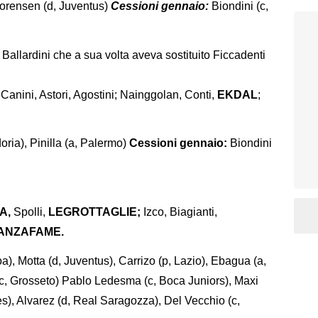
Sorensen (d, Juventus)
Cessioni gennaio:
Biondini (c,
e Ballardini che a sua volta aveva sostituito Ficcadenti
 Canini, Astori, Agostini; Nainggolan, Conti,
EKDAL
;
ria), Pinilla (a, Palermo)
Cessioni gennaio:
Biondini
A,
Spolli,
LEGROTTAGLIE;
Izco, Biagianti,
ANZAFAME.
), Motta (d, Juventus), Carrizo (p, Lazio), Ebagua (a,
c, Grosseto) Pablo Ledesma (c, Boca Juniors), Maxi
s), Alvarez (d, Real Saragozza), Del Vecchio (c,