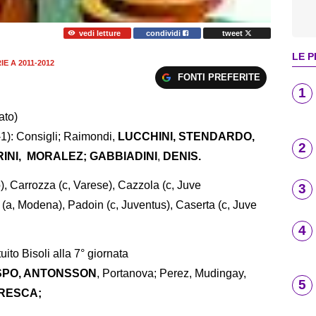
vedi letture
condividi
tweet
LE P
E A 2011-2012
FONTI PREFERITE
1
ato)
-1): Consigli; Raimondi,
LUCCHINI,
STENDARDO,
2
RINI,
MORALEZ;
GABBIADINI
,
DENIS.
), Carrozza (c, Varese), Cazzola (c, Juve
3
(a, Modena), Padoin (c, Juventus), Caserta (c, Juve
4
tuito Bisoli alla 7° giornata
SPO
, ANTONSSON
, Portanova; Perez, Mudingay,
5
RESCA;