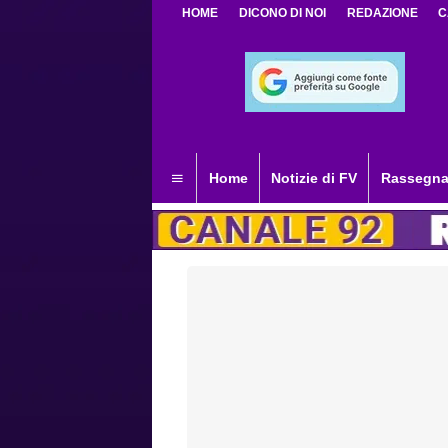
HOME
DICONO DI NOI
REDAZIONE
C
Home
Notizie di FV
Rassegna