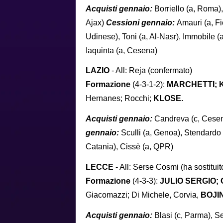
Acquisti gennaio:
Borriello (a, Roma),
Ajax)
Cessioni gennaio:
Amauri (a, Fi
Udinese), Toni (a, Al-Nasr), Immobile (a
Iaquinta (a, Cesena)
LAZIO
- All: Reja (confermato)
Formazione
(4-3-1-2):
MARCHETTI;
Hernanes; Rocchi;
KLOSE.
Acquisti gennaio:
Candreva (c, Cesen
gennaio:
Sculli (a, Genoa), Stendardo 
Catania), Cissè (a, QPR)
LECCE
- All: Serse Cosmi (ha sostitui
Formazione
(4-3-3):
JULIO SERGIO;
Giacomazzi; Di Michele, Corvia,
BOJI
Acquisti gennaio:
Blasi (c, Parma), Se