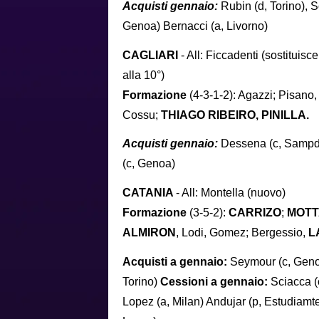
Acquisti gennaio:
Rubin (d, Torino), 
Genoa) Bernacci (a, Livorno)
CAGLIARI
- All: Ficcadenti (sostituisc
alla 10°)
Formazione
(4-3-1-2): Agazzi; Pisano,
Cossu;
THIAGO RIBEIRO,
PINILLA.
Acquisti gennaio:
Dessena (c, Sampdo
(c, Genoa)
CATANIA
- All: Montella (nuovo)
Formazione
(3-5-2):
CARRIZO
;
MOTT
ALMIRON
, Lodi, Gomez; Bergessio,
L
Acquisti a gennaio:
Seymour (c, Genoa
Torino)
Cessioni a gennaio:
Sciacca (
Lopez (a, Milan) Andujar (p, Estudiamte