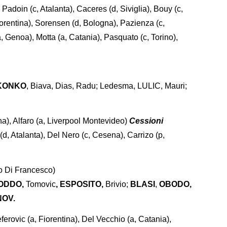
 Padoin (c, Atalanta), Caceres (d, Siviglia), Bouy (c,
orentina), Sorensen (d, Bologna), Pazienza (c,
, Genoa), Motta (a, Catania), Pasquato (c, Torino),
 KONKO
, Biava, Dias, Radu; Ledesma, LULIC, Mauri;
a), Alfaro (a, Liverpool Montevideo)
Cessioni
(d, Atalanta), Del Nero (c, Cesena), Carrizo (p,
to Di Francesco)
 ODDO,
Tomovic
, ESPOSITO,
Brivio;
BLASI
,
OBODO,
NOV.
ferovic (a, Fiorentina), Del Vecchio (a, Catania),