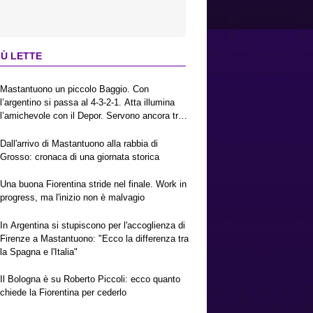
IÙ LETTE
Mastantuono un piccolo Baggio. Con
l’argentino si passa al 4-3-2-1. Atta illumina
l’amichevole con il Depor. Servono ancora tre
colpi per una Viola da Europa League.
Antognoni, un finale senza vincitori
Dall'arrivo di Mastantuono alla rabbia di
Grosso: cronaca di una giornata storica
Una buona Fiorentina stride nel finale. Work in
progress, ma l'inizio non è malvagio
In Argentina si stupiscono per l'accoglienza di
Firenze a Mastantuono: "Ecco la differenza tra
la Spagna e l'Italia"
Il Bologna è su Roberto Piccoli: ecco quanto
chiede la Fiorentina per cederlo