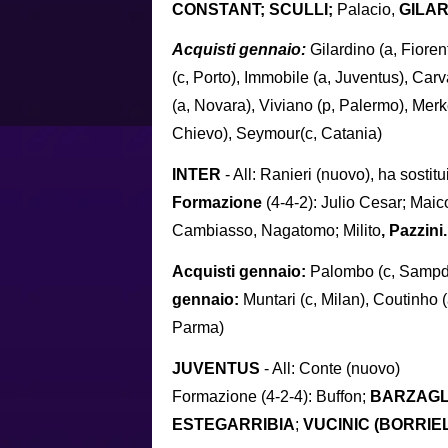
CONSTANT; SCULLI;
Palacio,
GILAR
Acquisti gennaio:
Gilardino (a, Fiorent
(c, Porto), Immobile (a, Juventus), Car
(a, Novara), Viviano (p, Palermo), Merkel
Chievo), Seymour(c, Catania)
INTER
- All: Ranieri (nuovo), ha sostit
Formazione
(4-4-2): Julio Cesar; Mai
Cambiasso, Nagatomo; Milito
, Pazzini.
Acquisti gennaio:
Palombo (c, Sampdor
gennaio:
Muntari (c, Milan), Coutinho 
Parma)
JUVENTUS
- All: Conte (nuovo)
Formazione (4-2-4): Buffon;
BARZAGL
ESTEGARRIBIA
;
VUCINIC (BORRIEL