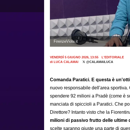
FirenzeViola.it
VENERDÌ 5 GIUGNO 2026, 13:55
L'EDITORIALE
di
LUCA CALAMAI
@CALAMAILUCA
Comanda Paratici. E questa è un'otti
nuovo responsabile dell'area sportiva. 
spendere 92 milioni a Pradè (come è su
manciata di spiccioli a Paratici. Che p
Direttore? Intanto visto che la Fiorent
milioni di passivo frutto delle ultime
scelte saranno giuste una parte di ques