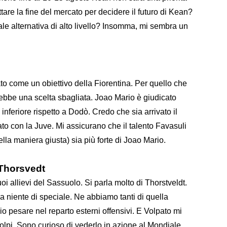
ttare la fine del mercato per decidere il futuro di Kean?
le alternativa di alto livello? Insomma, mi sembra un
to come un obiettivo della Fiorentina. Per quello che
rebbe una scelta sbagliata. Joao Mario è giudicato
nferiore rispetto a Dodò. Credo che sia arrivato il
to con la Juve. Mi assicurano che il talento Favasuli
la maniera giusta) sia più forte di Joao Mario.
 Thorsvedt
i allievi del Sassuolo. Si parla molto di Thorstveldt.
 niente di speciale. Ne abbiamo tanti di quella
lio pesare nel reparto esterni offensivi. E Volpato mi
colpi. Sono curioso di vederlo in azione al Mondiale