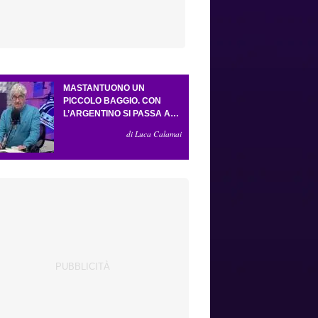
MASTANTUONO UN
PICCOLO BAGGIO. CON
L’ARGENTINO SI PASSA AL
4-3-2-1. ATTA ILLUMINA
di Luca Calamai
L’AMICHEVOLE CON IL
DEPOR. SERVONO ANCORA
TRE COLPI PER UNA VIOLA
DA EUROPA LEAGUE.
ANTOGNONI, UN FINALE
SENZA VINCITORI