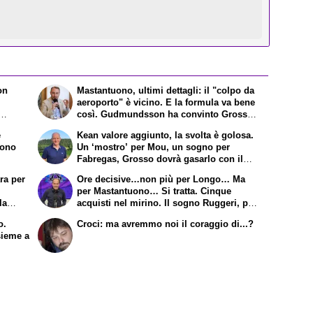
on
Mastantuono, ultimi dettagli: il "colpo da
aeroporto" è vicino. E la formula va bene
così. Gudmundsson ha convinto Grosso.
iola da
Lo "scacco matto" della Fiorentina ad
e
Kean valore aggiunto, la svolta è golosa.
le
Antognoni
uono
Un ‘mostro’ per Mou, un sogno per
Fabregas, Grosso dovrà gasarlo con il
gioco. Joao Mario e Jimenez: sfratto
ra per
Ore decisive…non più per Longo… Ma
esecutivo a Dodo. E a proposito di
per Mastantuono… Si tratta. Cinque
Mastantuono…
la
acquisti nel mirino. Il sogno Ruggeri, poi
 visite
Thorstvedt
o.
Croci: ma avremmo noi il coraggio di...?
 nuova
sieme a
rte ma