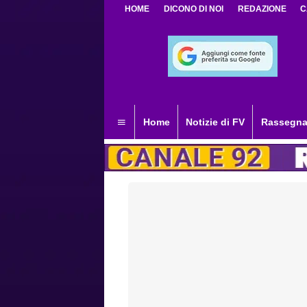
HOME
DICONO DI NOI
REDAZIONE
C
Home
Notizie di FV
Rassegna