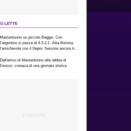
IÙ LETTE
Mastantuono un piccolo Baggio. Con
l’argentino si passa al 4-3-2-1. Atta illumina
l’amichevole con il Depor. Servono ancora tre
colpi per una Viola da Europa League.
Antognoni, un finale senza vincitori
Dall'arrivo di Mastantuono alla rabbia di
Grosso: cronaca di una giornata storica