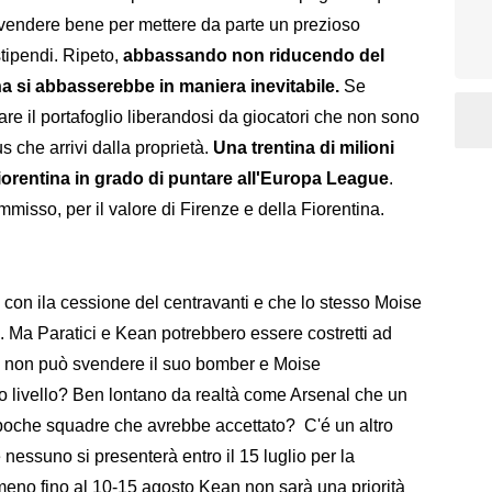
a vendere bene per mettere da parte un prezioso
tipendi. Ripeto,
abbassando non riducendo del
tina si abbasserebbe in maniera inevitabile.
Se
e il portafoglio liberandosi da giocatori che non sono
us che arrivi dalla proprietà.
Una trentina di milioni
Fiorentina in grado di puntare all'Europa League
.
misso, per il valore di Firenze e della Fiorentina.
a con ila cessione del centravanti e che lo stesso Moise
. Ma Paratici e Kean potrebbero essere costretti ad
la non può svendere il suo bomber e Moise
o livello? Ben lontano da realtà come Arsenal che un
e poche squadre che avrebbe accettato? C'é un altro
nessuno si presenterà entro il 15 luglio per la
meno fino al 10-15 agosto Kean non sarà una priorità