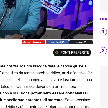
LE P
1
vedi letture
condividi
tweet
2
FONTI PREFERITE
ma notizia.
Ma ora bisogna dare le risorse giuste al
Come dico da tempo sarebbe ridico, anzi offensivo, far
ccesso nell'ultimo mercato estivo) e lasciare solo una
ortafoglio i Commisso devono garantire al loro
ina non è in Europa
potrebbero essere congelati i 60
 due scellerate parentesi di mercato
. Se le prossime
to debito sarà coperto dalle future campagne acquisti-