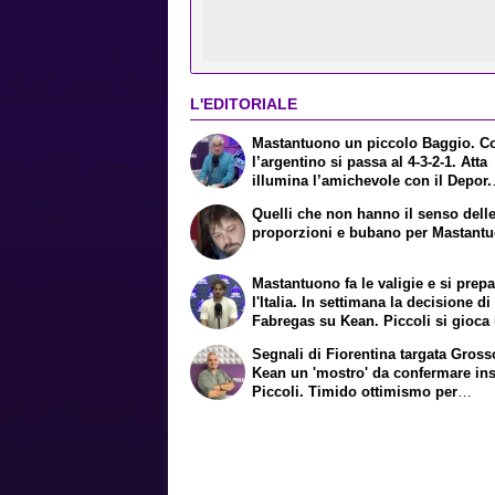
L'EDITORIALE
Mastantuono un piccolo Baggio. C
l’argentino si passa al 4-3-2-1. Atta
illumina l’amichevole con il Depor.
Servono ancora tre colpi per una V
Quelli che non hanno il senso dell
Europa League. Antognoni, un fina
proporzioni e bubano per Mastant
senza vincitori
Mastantuono fa le valigie e si prepa
l'Italia. In settimana la decisione di
Fabregas su Kean. Piccoli si gioca 
permanenza alla Fiorentina. Oggi le
Segnali di Fiorentina targata Gross
mediche di Joao Mario. Presto una
Kean un 'mostro' da confermare in
offerta del Toro per Fortini
Piccoli. Timido ottimismo per
Mastantuono. Paratici a carte cope
con le idee chiarissime