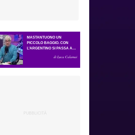
MASTANTUONO UN
PICCOLO BAGGIO. CON
L’ARGENTINO SI PASSA AL
4-3-2-1. ATTA ILLUMINA
di Luca Calamai
L’AMICHEVOLE CON IL
DEPOR. SERVONO ANCORA
TRE COLPI PER UNA VIOLA
DA EUROPA LEAGUE.
ANTOGNONI, UN FINALE
SENZA VINCITORI