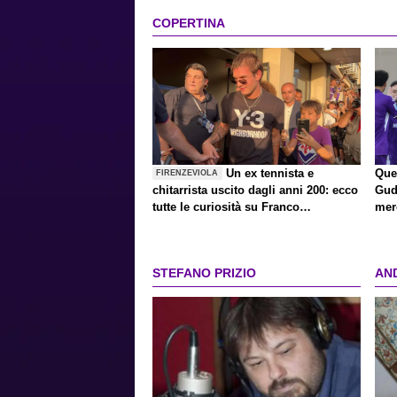
COPERTINA
Un ex tennista e
Ques
FIRENZEVIOLA
chitarrista uscito dagli anni 200: ecco
Gud
tutte le curiosità su Franco
mer
Mastantuono, il divo anti-divo
STEFANO PRIZIO
AN