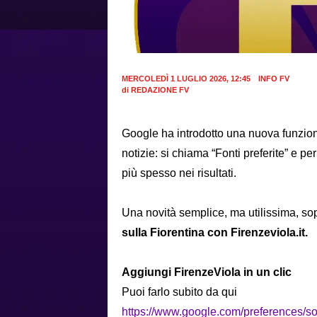
MERCOLEDÌ 1 LUGLIO 2026, 12:45
INFO FV
di
REDAZIONE FV
Google ha introdotto una nuova funzion
notizie: si chiama “Fonti preferite” e pe
più spesso nei risultati.
Una novità semplice, ma utilissima, sop
sulla Fiorentina con Firenzeviola.it.
Aggiungi FirenzeViola in un clic
Puoi farlo subito da qui
https://www.google.com/preferences/so