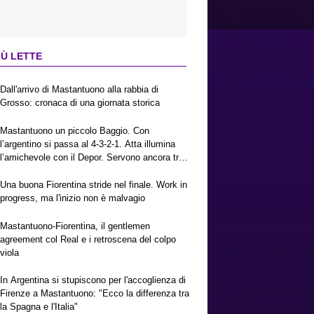
IÙ LETTE
Dall'arrivo di Mastantuono alla rabbia di
Grosso: cronaca di una giornata storica
Mastantuono un piccolo Baggio. Con
l’argentino si passa al 4-3-2-1. Atta illumina
l’amichevole con il Depor. Servono ancora tre
colpi per una Viola da Europa League.
Antognoni, un finale senza vincitori
Una buona Fiorentina stride nel finale. Work in
progress, ma l'inizio non è malvagio
Mastantuono-Fiorentina, il gentlemen
agreement col Real e i retroscena del colpo
viola
In Argentina si stupiscono per l'accoglienza di
Firenze a Mastantuono: "Ecco la differenza tra
la Spagna e l'Italia"