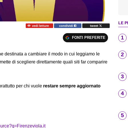
LE P
vedi letture
condividi
tweet
1
FONTI PREFERITE
2
e destinata a cambiare il modo in cui leggiamo le
rmette di scegliere direttamente quali siti far comparire
3
rattutto per chi vuole
restare sempre aggiornato
4
5
urce?q=Firenzeviola.it