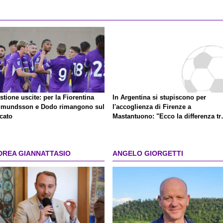
tione uscite: per la Fiorentina
In Argentina si stupiscono per
mundsson e Dodo rimangono sul
l'accoglienza di Firenze a
cato
Mastantuono: "Ecco la differenza tr
la Spagna e l'Italia"
DREA GIANNATTASIO
ANGELO GIORGETTI