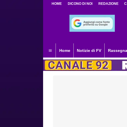
HOME
DICONO DI NOI
REDAZIONE
C
Home
Notizie di FV
Rassegna