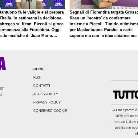
antuono fa le valigie e si prepara
Segnali di Fiorentina targata Gross
l'Italia. In settimana la decisione
Kean un 'mostro' da confermare
abregas su Kean. Piccoli si gioca
insieme a Piccoli. Timido ottimism
permanenza alla Fiorentina. Oggi
per Mastantuono. Paratici a carte
isite mediche di Joao Mario.
coperte ma con le idee chiarissime
to una nuova offerta del Toro per
ini
MOBILE
RSS
CONTATTI
007
ACCESSIBILITY
di
PRIVACY POLICY
24 Ore System
è 
CONSENSO COOKIE
ORE
e di un se
mercato italiano e
gestisce in escl
in