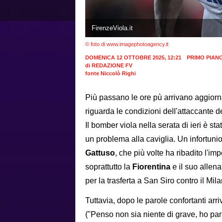
FirenzeViola.it
© foto di www.imagephotoagency.it
DOMENICA 12 OTTOBRE 2025, 12:21
PRIMO PIAN
di
REDAZIONE FV
fonte Niccolò Righi
Più passano le ore pù arrivano aggiorn
riguarda le condizioni dell'attaccante d
Il bomber viola nella serata di ieri è st
un problema alla caviglia. Un infortunio
Gattuso
, che più volte ha ribadito l'i
soprattutto la
Fiorentina
e il suo allen
per la trasferta a San Siro contro il Mi
Tuttavia, dopo le parole confortanti ar
("Penso non sia niente di grave, ho parla