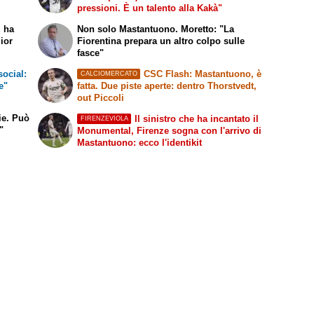
pressioni. È un talento alla Kakà"
i ha
Non solo Mastantuono. Moretto: "La
lior
Fiorentina prepara un altro colpo sulle
fasce"
social:
CSC Flash: Mastantuono, è
CALCIOMERCATO
e"
fatta. Due piste aperte: dentro Thorstvedt,
out Piccoli
ie. Può
Il sinistro che ha incantato il
FIRENZEVIOLA
"
Monumental, Firenze sogna con l'arrivo di
Mastantuono: ecco l'identikit