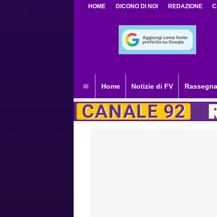
HOME
DICONO DI NOI
REDAZIONE
C
Home
Notizie di FV
Rassegna