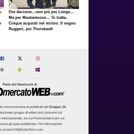
o.
Ore decisive…non più per Longo…
Ma per Mastantuono… Si tratta.
o
Cinque acquisti nel mirino. Il sogno
Ruggeri, poi Thorstvedt
Parte del Newtwork di
la concessionaria di pubblicità del
Gruppo 24
lezionato gruppo di editori terzi presenti sul
 internazionale, tra cui Firenzeviola.it per cui
usiva gli spazi pubblicitari. Per informazioni:
fo.system24@ilsole24ore.com