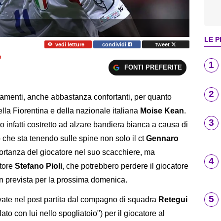
LE P
vedi letture
condividi
tweet
O
1
FONTI PREFERITE
2
amenti, anche abbastanza confortanti, per quanto
ella Fiorentina e della nazionale italiana
Moise Kean
.
3
ato infatti costretto ad alzare bandiera bianca a causa di
 che sta tenendo sulle spine non solo il ct
Gennaro
mportanza del giocatore nel suo scacchiere, ma
4
atore
Stefano Pioli
, che potrebbero perdere il giocatore
lan prevista per la prossima domenica.
5
rivate nel post partita dal compagno di squadra
Retegui
to con lui nello spogliatoio") per il giocatore al