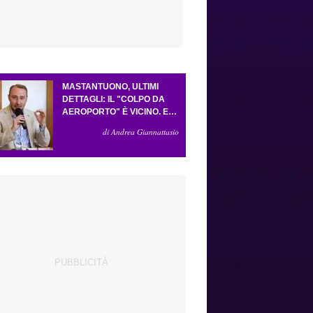
MASTANTUONO, ULTIMI
DETTAGLI: IL "COLPO DA
AEROPORTO" È VICINO. E
LA FORMULA VA BENE
di Andrea Giannattasio
COSÌ. GUDMUNDSSON HA
CONVINTO GROSSO. LO
"SCACCO MATTO" DELLA
FIORENTINA AD
ANTOGNONI