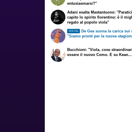
entusiasmarsi?"
Adani esalta Mastantuono: "Paratic
capito lo spirito fiorentino: è il mig
regalo al popolo viola"
De Gea suona la carica sui 
SOCIAL
"Siamo pronti per la nuova stagion
Bucchioni: "Viola, cose straordinar
essere il nuovo Como. E su Kean...