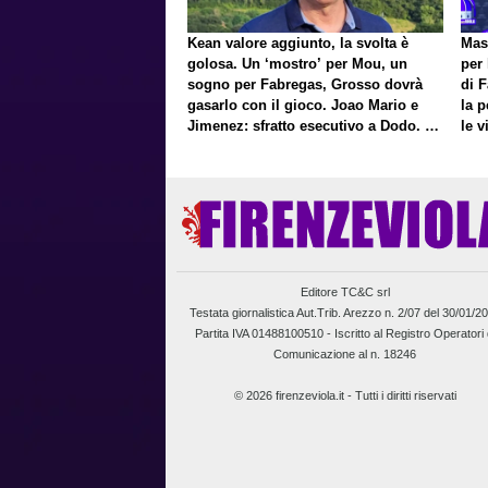
Kean valore aggiunto, la svolta è
Mast
golosa. Un ‘mostro’ per Mou, un
per 
sogno per Fabregas, Grosso dovrà
di F
gasarlo con il gioco. Joao Mario e
la 
Jimenez: sfratto esecutivo a Dodo. E
le v
a proposito di Mastantuono…
Pres
Fort
Editore TC&C srl
Testata giornalistica Aut.Trib. Arezzo n. 2/07 del 30/01/2
Partita IVA 01488100510 -
Iscritto al Registro Operatori 
Comunicazione al n. 18246
© 2026 firenzeviola.it - Tutti i diritti riservati