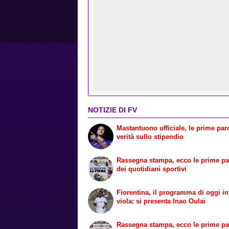
NOTIZIE DI FV
Mastantuono ufficiale, le prime paro
verità sullo stipendio
Rassegna stampa, ecco le prime p
dei quotidiani sportivi
Fiorentina, il programma di oggi i
viola: si presenta Inao Oulai
Rassegna stampa, ecco le prime p