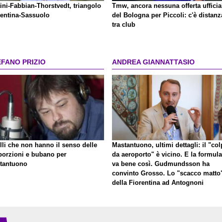
ini-Fabbian-Thorstvedt, triangolo
Tmw, ancora nessuna offerta ufficia
rentina-Sassuolo
del Bologna per Piccoli: c'è distanz
tra club
EFANO PRIZIO
ANDREA GIANNATTASIO
lli che non hanno il senso delle
Mastantuono, ultimi dettagli: il "co
porzioni e bubano per
da aeroporto" è vicino. E la formula
tantuono
va bene così. Gudmundsson ha
convinto Grosso. Lo "scacco matto
della Fiorentina ad Antognoni