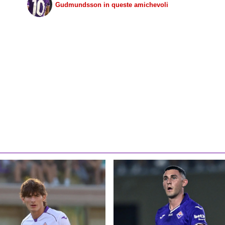
Gudmundsson in queste amichevoli