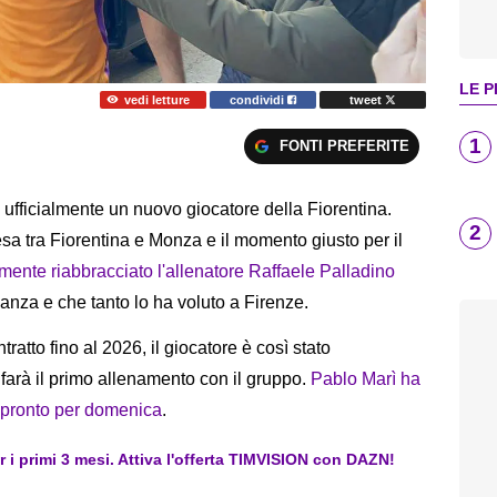
LE P
vedi letture
condividi
tweet
1
FONTI PREFERITE
o ufficialmente un nuovo giocatore della Fiorentina.
2
esa tra Fiorentina e Monza e il momento giusto per il
lmente riabbracciato l'allenatore
Raffaele Palladino
ianza e che tanto lo ha voluto a Firenze.
tratto fino al 2026, il giocatore è così stato
 farà il primo allenamento con il gruppo.
Pablo Marì ha
o pronto per domenica
.
er i primi 3 mesi. Attiva l'offerta TIMVISION con DAZN!