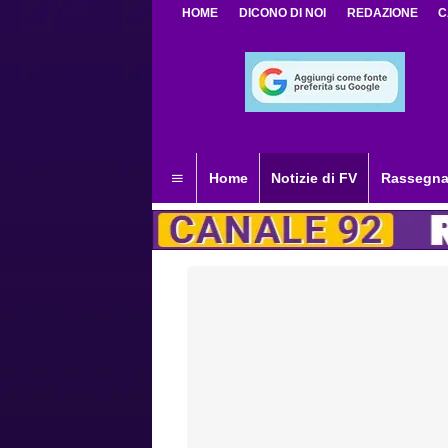
HOME
DICONO DI NOI
REDAZIONE
C
Home
Notizie di FV
Rassegna