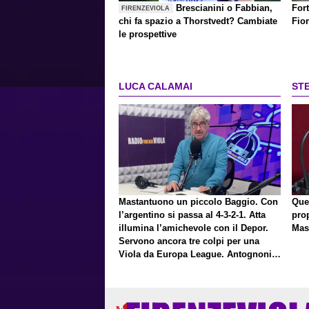
Brescianini o Fabbian,
Fort
FIRENZEVIOLA
chi fa spazio a Thorstvedt? Cambiate
Fio
le prospettive
LUCA CALAMAI
ST
Mastantuono un piccolo Baggio. Con
Que
l’argentino si passa al 4-3-2-1. Atta
pro
illumina l’amichevole con il Depor.
Mas
Servono ancora tre colpi per una
Viola da Europa League. Antognoni,
un finale senza vincitori