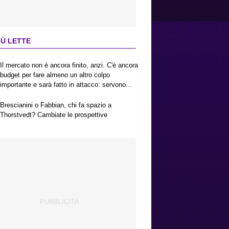
IÙ LETTE
Il mercato non è ancora finito, anzi. C'è ancora
budget per fare almeno un altro colpo
importante e sarà fatto in attacco: servono
due esterni. Piccoli, Pellegrino, la Fiorentina e
il Bologna: caccia al giusto incastro
Brescianini o Fabbian, chi fa spazio a
Thorstvedt? Cambiate le prospettive