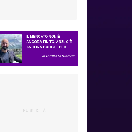
IL MERCATO NON È
ANCORA FINITO, ANZI. C'È
ANCORA BUDGET PER
FARE ALMENO UN ALTRO
di Lorenzo Di Benedetto
COLPO IMPORTANTE E
SARÀ FATTO IN ATTACCO:
SERVONO DUE ESTERNI.
PICCOLI, PELLEGRINO, LA
FIORENTINA E IL BOLOGNA:
CACCIA AL GIUSTO
INCASTRO