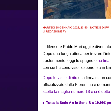
MARTEDÌ 28 GENNAIO 2025, 23:40
NOTIZIE DI FV
di
REDAZIONE FV
Il difensore Pablo Marì oggi è diventat
Dopo una lunga attesa per trovare l'int
trasferimento, oggi lo spagnolo
ha fina
con cui ha condiviso l'esperienza in Br
Dopo le visite di rito
e la firma su un con
ufficializzato dalla Fiorentina e domani
scelto la maglia numero 18 e si è dett
Tutta la Serie A e la Serie B a 19,99€ p