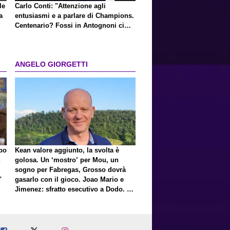
le
Carlo Conti: "Attenzione agli
a
entusiasmi e a parlare di Champions.
Centenario? Fossi in Antognoni ci
ripenserei"
ANGELO GIORGETTI
lpo
Kean valore aggiunto, la svolta è
golosa. Un ‘mostro’ per Mou, un
sogno per Fabregas, Grosso dovrà
"
gasarlo con il gioco. Joao Mario e
Jimenez: sfratto esecutivo a Dodo. E
a proposito di Mastantuono…