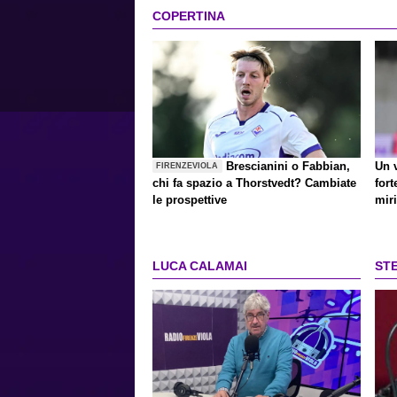
COPERTINA
Brescianini o Fabbian,
Un 
FIRENZEVIOLA
chi fa spazio a Thorstvedt? Cambiate
for
le prospettive
miri
LUCA CALAMAI
ST