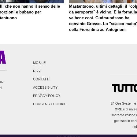
lli che non hanno il senso delle
Mastantuono, ultimi dettagli: il "co
porzioni e bubano per
da aeroporto" è vicino. E la formula
tantuono
va bene così. Gudmundsson ha
convinto Grosso. Lo "scacco matto
della Fiorentina ad Antognoni
MOBILE
RSS
CONTATTI
007
ACCESSIBILITY
di
PRIVACY POLICY
24 Ore System
è 
CONSENSO COOKIE
ORE
e di un se
mercato italiano e
gestisce in escl
in