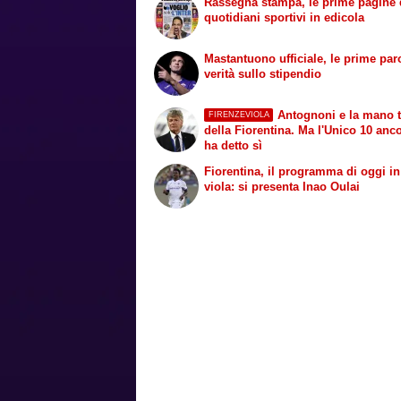
Rassegna stampa, le prime pagine 
quotidiani sportivi in edicola
Mastantuono ufficiale, le prime paro
verità sullo stipendio
Antognoni e la mano 
FIRENZEVIOLA
della Fiorentina. Ma l'Unico 10 anc
ha detto sì
Fiorentina, il programma di oggi i
viola: si presenta Inao Oulai