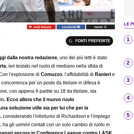
LE P
vedi letture
condividi
tweet
1
FONTI PREFERITE
gi dalla nostra redazione,
uno dei più letti è stato
2
rta
, ieri testato nel ruolo di mediano nella sfida di
 Con l'esplosione di
Comuzzo
, l'affidabilità di
Ranieri
e
3
a concorrenza per un posto da titolare in difesa è
ne, con appena 9 partite su 18 da titolare, sta
4
to
. Ecco allora che il nuovo ruolo
a soluzione utile sia per lui che per la
5
a, considerando l'infortunio di Richardson e l'impiego
 ha gli uomini contati con un solo cambio di ruolo in
magari ancora in Conference League contro LASK