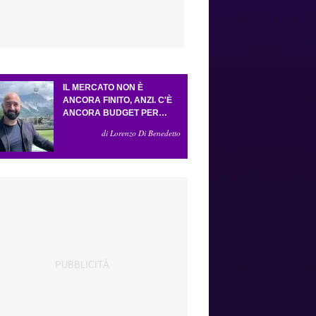
IL MERCATO NON È
ANCORA FINITO, ANZI. C'È
ANCORA BUDGET PER
FARE ALMENO UN ALTRO
di Lorenzo Di Benedetto
COLPO IMPORTANTE E
SARÀ FATTO IN ATTACCO:
SERVONO DUE ESTERNI.
PICCOLI, PELLEGRINO, LA
FIORENTINA E IL BOLOGNA:
CACCIA AL GIUSTO
INCASTRO