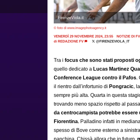
FirenzeViola.it
© foto di www.imagephotoagency.it
VENERDÌ 29 NOVEMBRE 2024, 23:55
NOTIZIE DI FV
di
REDAZIONE FV
@FIRENZEVIOLA_IT
Tra i
focus che sono stati proposti og
quello dedicato a
Lucas Martinez Qua
Conference League contro il Pafos
.
il rientro dall'infortunio di
Pongracic
, l
sempre più alta. Quarta in questa stagio
trovando meno spazio rispetto al passa
da centrocampista potrebbe essere un
Fiorentina.
Palladino infatti in median
spesso di Bove come esterno a sinistra,
panchina. Chissà allora che in futuro
, 