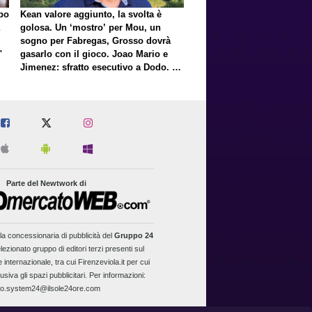
lpo
Kean valore aggiunto, la svolta è
golosa. Un ‘mostro’ per Mou, un
sogno per Fabregas, Grosso dovrà
"
gasarlo con il gioco. Joao Mario e
Jimenez: sfratto esecutivo a Dodo. E
a proposito di Mastantuono…
Parte del Newtwork di
la concessionaria di pubblicità del
Gruppo 24
lezionato gruppo di editori terzi presenti sul
 internazionale, tra cui Firenzeviola.it per cui
usiva gli spazi pubblicitari. Per informazioni:
fo.system24@ilsole24ore.com