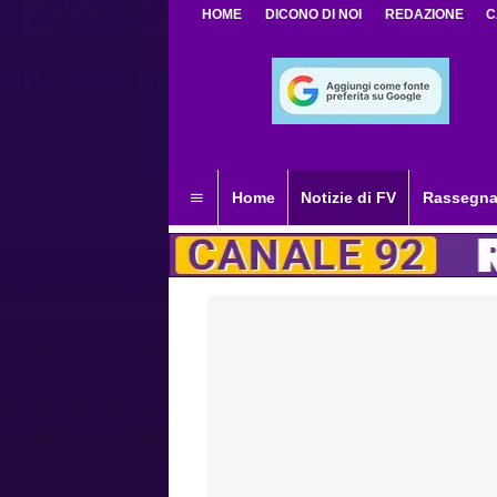
HOME
DICONO DI NOI
REDAZIONE
C
Home
Notizie di FV
Rassegna