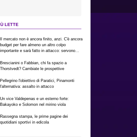
IÙ LETTE
Il mercato non è ancora finito, anzi. C'è ancora
budget per fare almeno un altro colpo
importante e sarà fatto in attacco: servono
due esterni. Piccoli, Pellegrino, la Fiorentina e
il Bologna: caccia al giusto incastro
Brescianini o Fabbian, chi fa spazio a
Thorstvedt? Cambiate le prospettive
Pellegrino l'obiettivo di Paratici, Pinamonti
l'alternativa: assalto in attacco
Un vice Valdepenas e un esterno forte:
Bakayoko e Solomon nel mirino viola
Rassegna stampa, le prime pagine dei
quotidiani sportivi in edicola