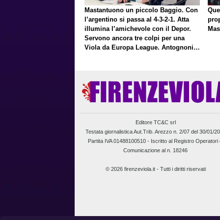
Mastantuono un piccolo Baggio. Con
Que
l’argentino si passa al 4-3-2-1. Atta
pro
illumina l’amichevole con il Depor.
Mas
Servono ancora tre colpi per una
Viola da Europa League. Antognoni,
un finale senza vincitori
Editore TC&C srl
Testata giornalistica Aut.Trib. Arezzo n. 2/07 del 30/01/2
Partita IVA 01488100510 -
Iscritto al Registro Operatori 
Comunicazione al n. 18246
© 2026 firenzeviola.it - Tutti i diritti riservati