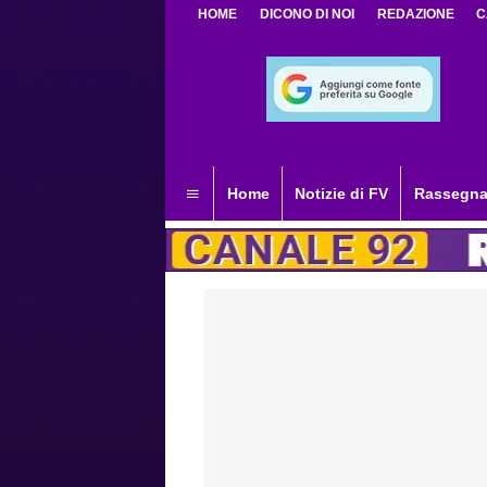
HOME
DICONO DI NOI
REDAZIONE
C
Home
Notizie di FV
Rassegna