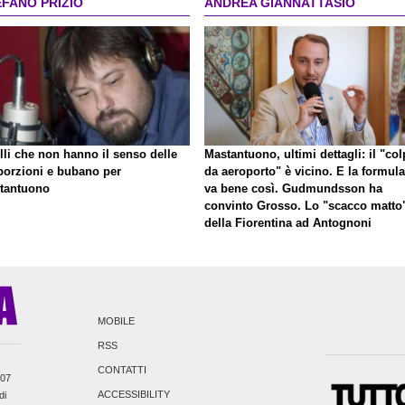
EFANO PRIZIO
ANDREA GIANNATTASIO
lli che non hanno il senso delle
Mastantuono, ultimi dettagli: il "co
porzioni e bubano per
da aeroporto" è vicino. E la formula
tantuono
va bene così. Gudmundsson ha
convinto Grosso. Lo "scacco matto
della Fiorentina ad Antognoni
MOBILE
RSS
CONTATTI
007
ACCESSIBILITY
di