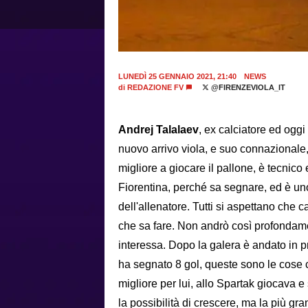
LUNEDÌ 25 GENNAIO 2021, 21:40
NEWS
di
REDAZIONE FV
@FIRENZEVIOLA_IT
Andrej Talalaev
, ex calciatore ed oggi
nuovo arrivo viola, e suo connazionale, 
migliore a giocare il pallone, è tecnico
Fiorentina, perché sa segnare, ed è un
dell'allenatore. Tutti si aspettano che 
che sa fare. Non andrò così profondamen
interessa. Dopo la galera è andato in p
ha segnato 8 gol, queste sono le cose
migliore per lui, allo Spartak giocava 
la possibilità di crescere, ma la più gra