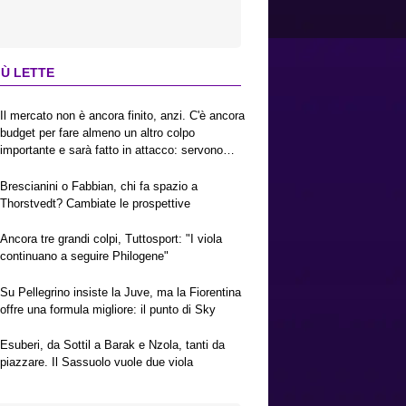
IÙ LETTE
Il mercato non è ancora finito, anzi. C'è ancora
budget per fare almeno un altro colpo
importante e sarà fatto in attacco: servono
due esterni. Piccoli, Pellegrino, la Fiorentina e
il Bologna: caccia al giusto incastro
Brescianini o Fabbian, chi fa spazio a
Thorstvedt? Cambiate le prospettive
Ancora tre grandi colpi, Tuttosport: "I viola
continuano a seguire Philogene"
Su Pellegrino insiste la Juve, ma la Fiorentina
offre una formula migliore: il punto di Sky
Esuberi, da Sottil a Barak e Nzola, tanti da
piazzare. Il Sassuolo vuole due viola