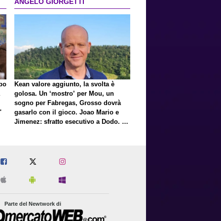
ANGELO GIORGETTI
lpo
Kean valore aggiunto, la svolta è
golosa. Un ‘mostro’ per Mou, un
sogno per Fabregas, Grosso dovrà
"
gasarlo con il gioco. Joao Mario e
Jimenez: sfratto esecutivo a Dodo. E
a proposito di Mastantuono…
Parte del Newtwork di