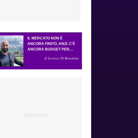
IL MERCATO NON È
ANCORA FINITO, ANZI. C'È
ANCORA BUDGET PER
FARE ALMENO UN ALTRO
di Lorenzo Di Benedetto
COLPO IMPORTANTE E
SARÀ FATTO IN ATTACCO:
SERVONO DUE ESTERNI.
PICCOLI, PELLEGRINO, LA
FIORENTINA E IL BOLOGNA:
CACCIA AL GIUSTO
INCASTRO