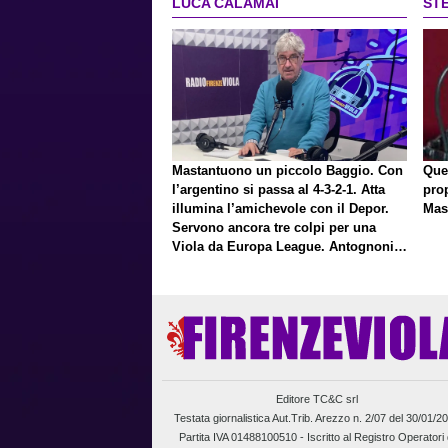
LUCA CALAMAI
ST
Mastantuono un piccolo Baggio. Con
Que
l’argentino si passa al 4-3-2-1. Atta
pro
illumina l’amichevole con il Depor.
Mas
Servono ancora tre colpi per una
Viola da Europa League. Antognoni,
un finale senza vincitori
Editore TC&C srl
Testata giornalistica Aut.Trib. Arezzo n. 2/07 del 30/01/2
Partita IVA 01488100510 -
Iscritto al Registro Operatori 