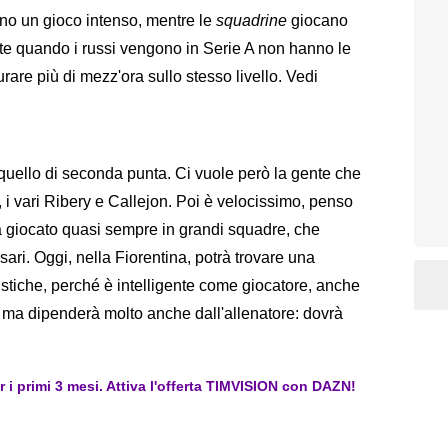
no un gioco intenso, mentre le
squadrine
giocano
e quando i russi vengono in Serie A non hanno le
urare più di mezz'ora sullo stesso livello. Vedi
è quello di seconda punta. Ci vuole però la gente che
c, i vari Ribery e Callejon. Poi è velocissimo, penso
 giocato quasi sempre in grandi squadre, che
ri. Oggi, nella Fiorentina, potrà trovare una
ristiche, perché è intelligente come giocatore, anche
 ma dipenderà molto anche dall'allenatore: dovrà
er i primi 3 mesi. Attiva l'offerta TIMVISION con DAZN!