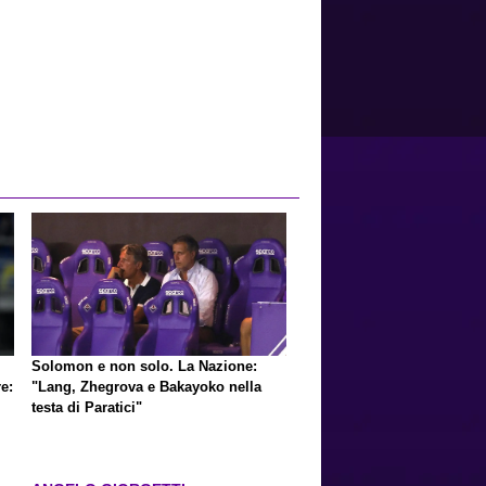
Solomon e non solo. La Nazione:
e:
"Lang, Zhegrova e Bakayoko nella
testa di Paratici"