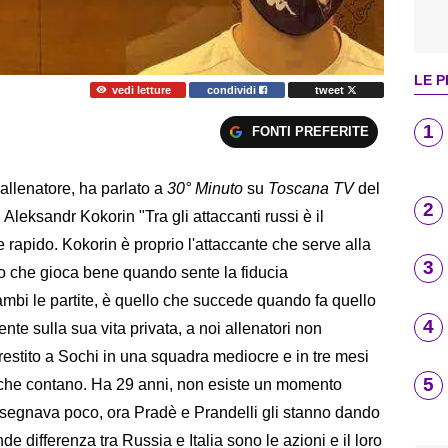
LE P
vedi letture
condividi
tweet
1
FONTI PREFERITE
 allenatore, ha parlato a
30° Minuto
su
Toscana TV
del
2
Aleksandr Kokorin "Tra gli attaccanti russi è il
 e rapido. Kokorin è proprio l'attaccante che serve alla
3
o che gioca bene quando sente la fiducia
cambi le partite, è quello che succede quando fa quello
4
te sulla sua vita privata, a noi allenatori non
restito a Sochi in una squadra mediocre e in tre mesi
5
 che contano. Ha 29 anni, non esiste un momento
e segnava poco, ora Pradè e Prandelli gli stanno dando
nde differenza tra Russia e Italia sono le azioni e il loro