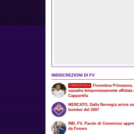
INDISCREZIONI DI FV
Fiorentina Primavera,
FIRENZEVIOLA
squadra temporaneamente affidata 
Capparella
MERCATO, Dalla Norvegia arriva u
bomber del 2007
IND. FV, Parole di Commisso appre
da Funaro