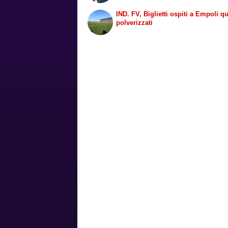
IND. FV, Biglietti ospiti a Empoli q
polverizzati