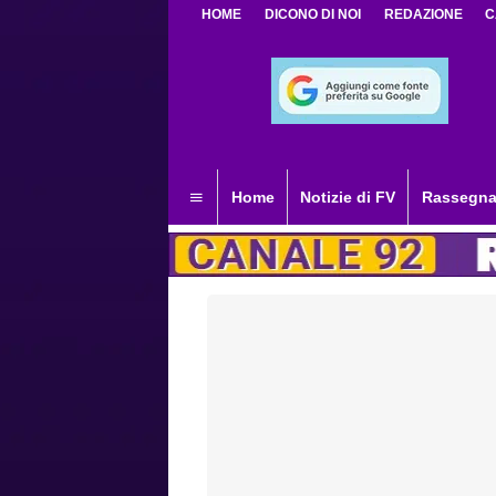
HOME
DICONO DI NOI
REDAZIONE
C
Home
Notizie di FV
Rassegna