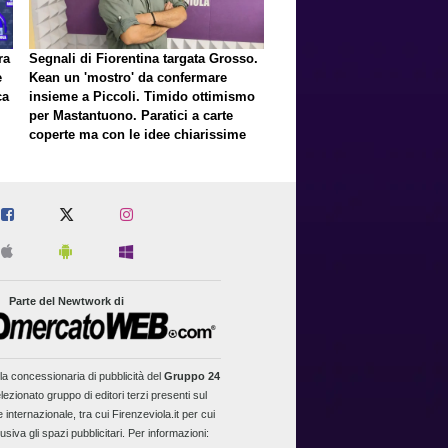
ra
Segnali di Fiorentina targata Grosso.
e
Kean un 'mostro' da confermare
ca
insieme a Piccoli. Timido ottimismo
per Mastantuono. Paratici a carte
coperte ma con le idee chiarissime
er
Parte del Newtwork di
la concessionaria di pubblicità del
Gruppo 24
lezionato gruppo di editori terzi presenti sul
 internazionale, tra cui Firenzeviola.it per cui
usiva gli spazi pubblicitari. Per informazioni: