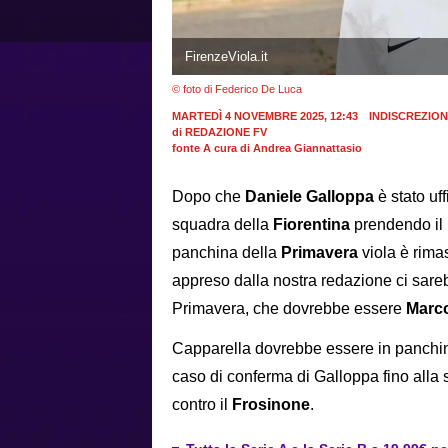
FirenzeViola.it
© foto di Federico De Luca
MARTEDÌ 4 NOVEMBRE 2025, 12:43
INDISCREZIONI
di
REDAZIONE FV
fonte A cura di Andrea Giannattasio
Dopo che
Daniele Galloppa
è stato uf
squadra della
Fiorentina
prendendo il
panchina della
Primavera
viola è rim
appreso dalla nostra redazione ci sareb
Primavera, che dovrebbe essere
Marco
Capparella dovrebbe essere in panchin
caso di conferma di Galloppa fino alla
contro il
Frosinone
.