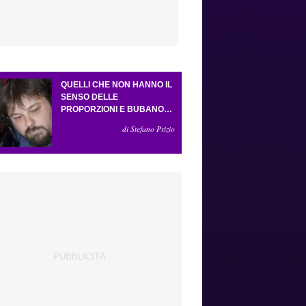
QUELLI CHE NON HANNO IL
SENSO DELLE
PROPORZIONI E BUBANO
PER MASTANTUONO
di Stefano Prizio