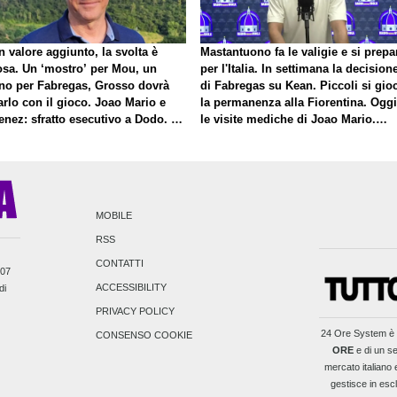
 valore aggiunto, la svolta è
Mastantuono fa le valigie e si prepa
osa. Un ‘mostro’ per Mou, un
per l'Italia. In settimana la decision
no per Fabregas, Grosso dovrà
di Fabregas su Kean. Piccoli si gio
rlo con il gioco. Joao Mario e
la permanenza alla Fiorentina. Oggi
enez: sfratto esecutivo a Dodo. E
le visite mediche di Joao Mario.
roposito di Mastantuono…
Presto una nuova offerta del Toro p
Fortini
MOBILE
RSS
CONTATTI
007
ACCESSIBILITY
di
PRIVACY POLICY
24 Ore System
è 
CONSENSO COOKIE
ORE
e di un se
mercato italiano e
gestisce in escl