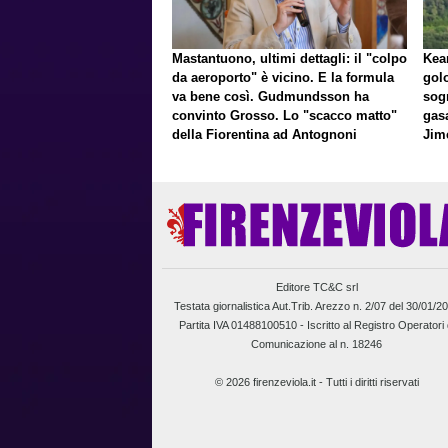
Mastantuono, ultimi dettagli: il "colpo
Kean
da aeroporto" è vicino. E la formula
gol
va bene così. Gudmundsson ha
sog
convinto Grosso. Lo "scacco matto"
gasa
della Fiorentina ad Antognoni
Jim
a p
Editore TC&C srl
Testata giornalistica Aut.Trib. Arezzo n. 2/07 del 30/01/2
Partita IVA 01488100510 -
Iscritto al Registro Operatori 
Comunicazione al n. 18246
© 2026 firenzeviola.it - Tutti i diritti riservati