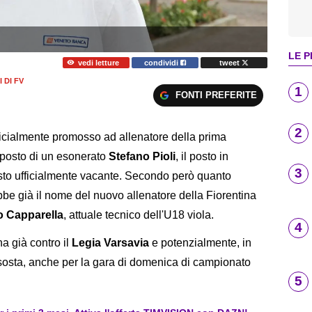
LE P
vedi letture
condividi
tweet
 DI FV
1
FONTI PREFERITE
2
ficialmente promosso ad allenatore della prima
 posto di un esonerato
Stefano Pioli
, il posto in
3
asto ufficialmente vacante. Secondo però quanto
be già il nome del nuovo allenatore della Fiorentina
 Capparella
, attuale tecnico dell'U18 viola.
4
a già contro il
Legia Varsavia
e potenzialmente, in
 sosta, anche per la gara di domenica di campionato
5