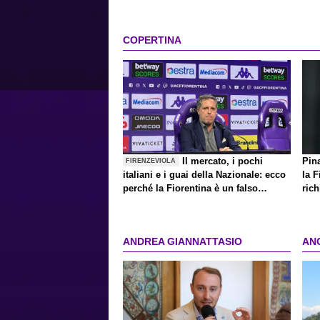
COPERTINA
Il mercato, i pochi
Pin
FIRENZEVIOLA
italiani e i guai della Nazionale: ecco
la F
perché la Fiorentina è un falso
rich
problema
ANDREA GIANNATTASIO
AN