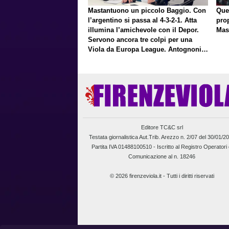
Mastantuono un piccolo Baggio. Con
Que
l’argentino si passa al 4-3-2-1. Atta
pro
illumina l’amichevole con il Depor.
Mas
Servono ancora tre colpi per una
Viola da Europa League. Antognoni,
un finale senza vincitori
Editore TC&C srl
Testata giornalistica Aut.Trib. Arezzo n. 2/07 del 30/01/2
Partita IVA 01488100510 -
Iscritto al Registro Operatori 
Comunicazione al n. 18246
© 2026 firenzeviola.it - Tutti i diritti riservati