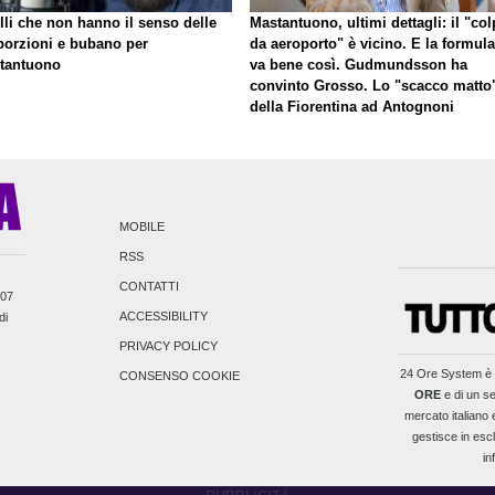
lli che non hanno il senso delle
Mastantuono, ultimi dettagli: il "co
porzioni e bubano per
da aeroporto" è vicino. E la formula
tantuono
va bene così. Gudmundsson ha
convinto Grosso. Lo "scacco matto
della Fiorentina ad Antognoni
MOBILE
RSS
CONTATTI
007
ACCESSIBILITY
di
PRIVACY POLICY
24 Ore System
è 
CONSENSO COOKIE
ORE
e di un se
mercato italiano e
gestisce in escl
in