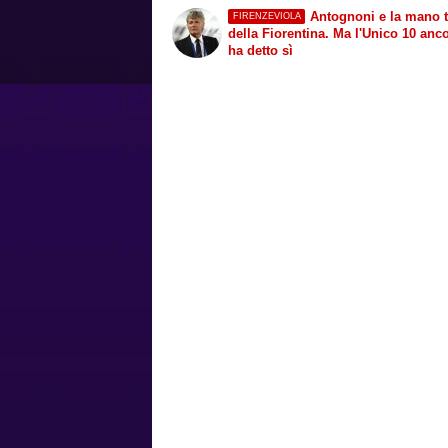
Antognoni e la mano 
FIRENZEVIOLA
della Fiorentina. Ma l'Unico 10 anc
ha detto sì