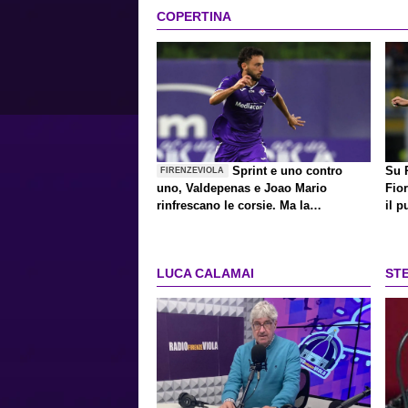
COPERTINA
Sprint e uno contro
Su P
FIRENZEVIOLA
uno, Valdepenas e Joao Mario
Fior
rinfrescano le corsie. Ma la
il p
rivoluzione non è finita
LUCA CALAMAI
ST