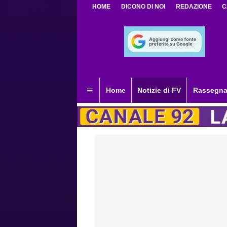
HOME
DICONO DI NOI
REDAZIONE
C
Home
Notizie di FV
Rassegna