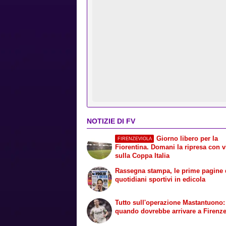
NOTIZIE DI FV
Giorno libero per la
FIRENZEVIOLA
Fiorentina. Domani la ripresa con v
sulla Coppa Italia
Rassegna stampa, le prime pagine 
quotidiani sportivi in edicola
Tutto sull'operazione Mastantuono:
quando dovrebbe arrivare a Firenz