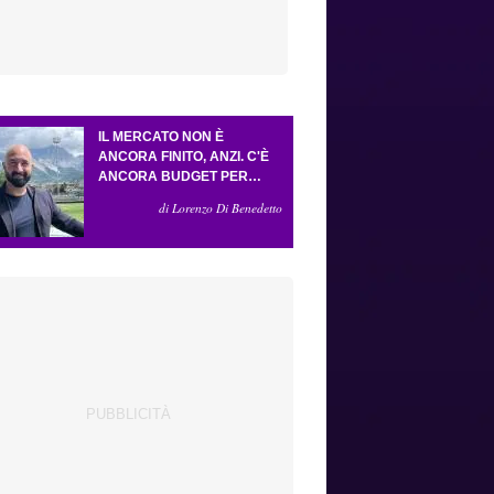
IL MERCATO NON È
ANCORA FINITO, ANZI. C'È
ANCORA BUDGET PER
FARE ALMENO UN ALTRO
di Lorenzo Di Benedetto
COLPO IMPORTANTE E
SARÀ FATTO IN ATTACCO:
SERVONO DUE ESTERNI.
PICCOLI, PELLEGRINO, LA
FIORENTINA E IL BOLOGNA:
CACCIA AL GIUSTO
INCASTRO