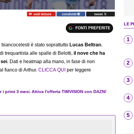
vedi letture
condividi
tweet
LE P
FONTI PREFERITE
1
i biancocelesti è stato soprattutto
Lucas Beltran.
 trequartista alle spalle di Belotti,
il nove che ha
 sei
. Dati e heatmap alla mano, in fase di non
2
l fianco di Arthur.
CLICCA QUI
per leggere
3
er i primi 3 mesi. Attiva l'offerta TIMVISION con DAZN!
4
5