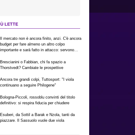
IÙ LETTE
Il mercato non è ancora finito, anzi. C'è ancora
budget per fare almeno un altro colpo
importante e sarà fatto in attacco: servono
due esterni. Piccoli, Pellegrino, la Fiorentina e
il Bologna: caccia al giusto incastro
Brescianini o Fabbian, chi fa spazio a
Thorstvedt? Cambiate le prospettive
Ancora tre grandi colpi, Tuttosport: "I viola
continuano a seguire Philogene"
Bologna-Piccoli, rossoblu convinti del titolo
definitivo: si respira fiducia per chiudere
Esuberi, da Sottil a Barak e Nzola, tanti da
piazzare. Il Sassuolo vuole due viola