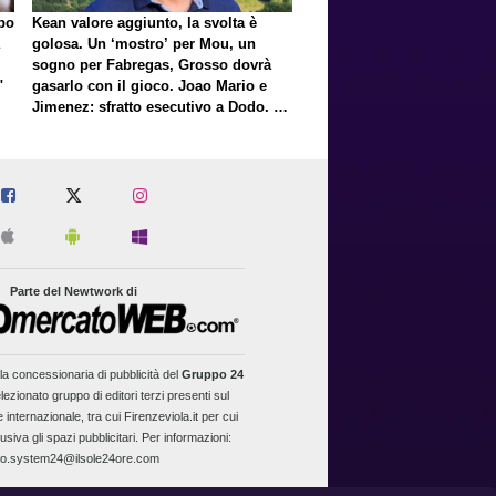
lpo
Kean valore aggiunto, la svolta è
golosa. Un ‘mostro’ per Mou, un
sogno per Fabregas, Grosso dovrà
"
gasarlo con il gioco. Joao Mario e
Jimenez: sfratto esecutivo a Dodo. E
a proposito di Mastantuono…
Parte del Newtwork di
la concessionaria di pubblicità del
Gruppo 24
lezionato gruppo di editori terzi presenti sul
 internazionale, tra cui Firenzeviola.it per cui
usiva gli spazi pubblicitari. Per informazioni:
fo.system24@ilsole24ore.com