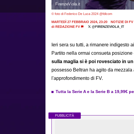
FirenzeViola.it
© foto di Federico De Luca 2024 @fdlcom
MARTEDÌ 27 FEBBRAIO 2024, 23:20
NOTIZIE DI FV
di
REDAZIONE FV
@FIRENZEVIOLA_IT
Ieri sera su tutti, a rimanere indigesto a
Partito nella ormai consueta posizione di
sulla maglia si è poi rovesciato in un
possesso Beltran ha agito da mezzala a
l'approfondimento di FV.
Tutta la Serie A e la Serie B a 19,99€ p
PUBBLICITÀ