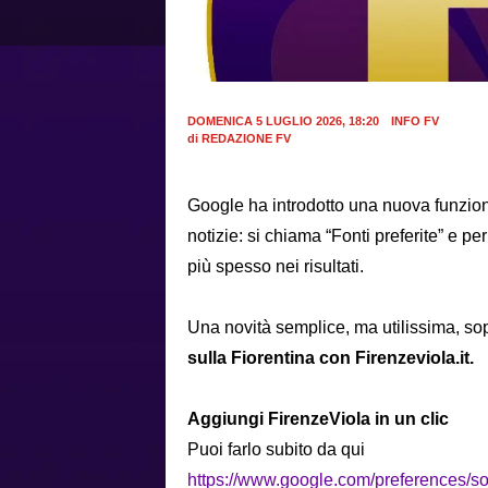
DOMENICA 5 LUGLIO 2026, 18:20
INFO FV
di
REDAZIONE FV
Google ha introdotto una nuova funzion
notizie: si chiama “Fonti preferite” e pe
più spesso nei risultati.
Una novità semplice, ma utilissima, sop
sulla Fiorentina con Firenzeviola.it.
Aggiungi FirenzeViola in un clic
Puoi farlo subito da qui
https://www.google.com/preferences/so