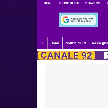
HOME
DICONO DI NOI
REDAZIONE
C
Home
Notizie di FV
Rassegna