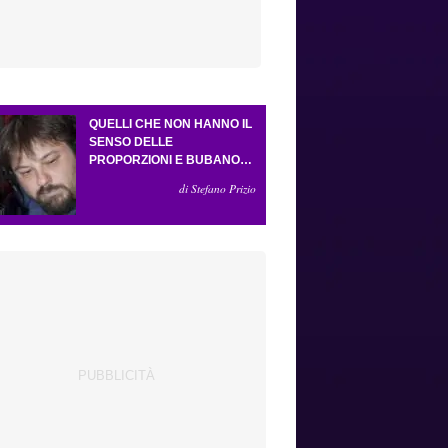
QUELLI CHE NON HANNO IL
SENSO DELLE
PROPORZIONI E BUBANO
PER MASTANTUONO
di Stefano Prizio