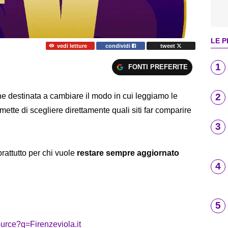
LE P
vedi letture
condividi
tweet
1
FONTI PREFERITE
2
e destinata a cambiare il modo in cui leggiamo le
rmette di scegliere direttamente quali siti far comparire
3
rattutto per chi vuole
restare sempre aggiornato
4
5
urce?q=Firenzeviola.it